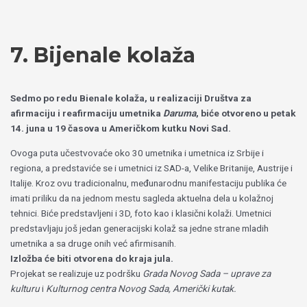
Пређи
Izaberite
на
jezik
садржај
7. Bijenale kolaža
Sedmo po redu Bienale kolaža, u realizaciji Društva za
afirmaciju i reafirmaciju umetnika
Daruma
, biće otvoreno u petak
14. juna u 19 časova u Američkom kutku Novi Sad.
Ovoga puta učestvovaće oko 30 umetnika i umetnica iz Srbije i
regiona, a predstaviće se i umetnici iz SAD-a, Velike Britanije, Austrije i
Italije. Kroz ovu tradicionalnu, međunarodnu manifestaciju publika će
imati priliku da na jednom mestu sagleda aktuelna dela u kolažnoj
tehnici. Biće predstavljeni i 3D, foto kao i klasični kolaži. Umetnici
predstavljaju još jedan generacijski kolaž sa jedne strane mladih
umetnika a sa druge onih već afirmisanih.
Izložba će biti otvorena do kraja jula.
Projekat se realizuje uz podršku
Grada Novog Sada – uprave za
kulturu
i
Kulturnog centra Novog Sada, Američki kutak.