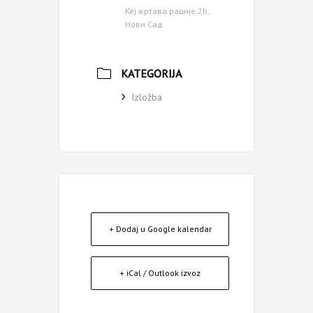
Кеј жртава рације 2b,
Нови Сад
KATEGORIJA
Izložba
+ Dodaj u Google kalendar
+ iCal / Outlook izvoz