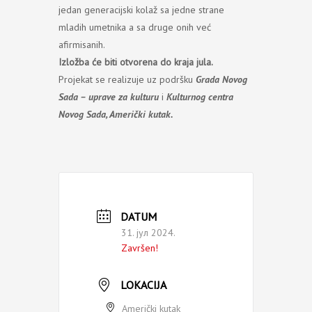
jedan generacijski kolaž sa jedne strane
mladih umetnika a sa druge onih već
afirmisanih.
Izložba će biti otvorena do kraja jula.
Projekat se realizuje uz podršku
Grada Novog
Sada – uprave za kulturu
i
Kulturnog centra
Novog Sada, Američki kutak.
DATUM
31. јул 2024.
Završen!
LOKACIJA
Američki kutak