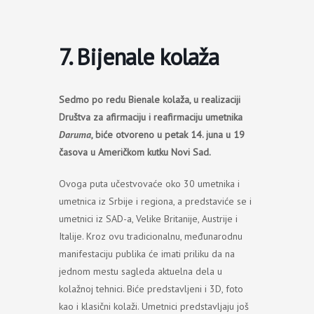
Пређи
на
садржај
7. Bijenale kolaža
Sedmo po redu Bienale kolaža, u realizaciji
Društva za afirmaciju i reafirmaciju umetnika
Daruma
, biće otvoreno u petak 14. juna u 19
časova u Američkom kutku Novi Sad.
Ovoga puta učestvovaće oko 30 umetnika i
umetnica iz Srbije i regiona, a predstaviće se i
umetnici iz SAD-a, Velike Britanije, Austrije i
Italije. Kroz ovu tradicionalnu, međunarodnu
manifestaciju publika će imati priliku da na
jednom mestu sagleda aktuelna dela u
kolažnoj tehnici. Biće predstavljeni i 3D, foto
kao i klasični kolaži. Umetnici predstavljaju još