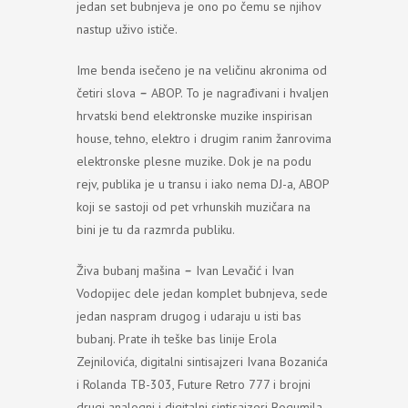
jedan set bubnjeva je ono po čemu se njihov
nastup uživo ističe.
Ime benda isečeno je na veličinu akronima od
četiri slova
–
ABOP. To je nagrađivani i hvaljen
hrvatski bend elektronske muzike inspirisan
house, tehno, elektro i drugim ranim žanrovima
elektronske plesne muzike. Dok je na podu
rejv, publika je u transu i iako nema DJ-a, ABOP
koji se sastoji od pet vrhunskih muzičara na
bini je tu da razmrda publiku.
Živa bubanj mašina
–
Ivan Levačić i Ivan
Vodopijec dele jedan komplet bubnjeva, sede
jedan naspram drugog i udaraju u isti bas
bubanj. Prate ih teške bas linije Erola
Zejnilovića, digitalni sintisajzeri Ivana Bozanića
i Rolanda TB-303, Future Retro 777 i brojni
drugi analogni i digitalni sintisajzeri Bogumila