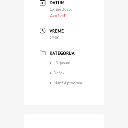
DATUM
13. јан 2023.
Završen!
VREME
22:00
KATEGORIJA
13. januar
Doček
Muzički program