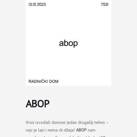
Пређи
на
садржај
ABOP
Vrsni izvođači donose jedan drugačiji tehno –
rejv je lajv i nema di-džeja!
ABOP
nam