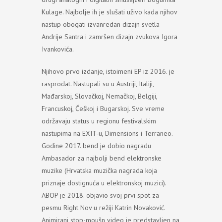
Kulage. Najbolje ih je slušati uživo kada njihov
nastup obogati izvanredan dizajn svetla
Andrije Santra i zamršen dizajn zvukova Igora
Ivankovića.
Njihovo prvo izdanje, istoimeni EP iz 2016. je
rasprodat. Nastupali su u Austriji, Italiji,
Mađarskoj, Slovačkoj, Nemačkoj, Belgiji,
Francuskoj, Češkoj i Bugarskoj. Sve vreme
održavaju status u regionu festivalskim
nastupima na EXIT-u, Dimensions i Terraneo.
Godine 2017. bend je dobio nagradu
Ambasador za najbolji bend elektronske
muzike (Hrvatska muzička nagrada koja
priznaje dostignuća u elektronskoj muzici).
ABOP je 2018. objavio svoj prvi spot za
pesmu Right Nov u režiji Katrin Novaković.
Animirani stop-moušn video je predstavljen na