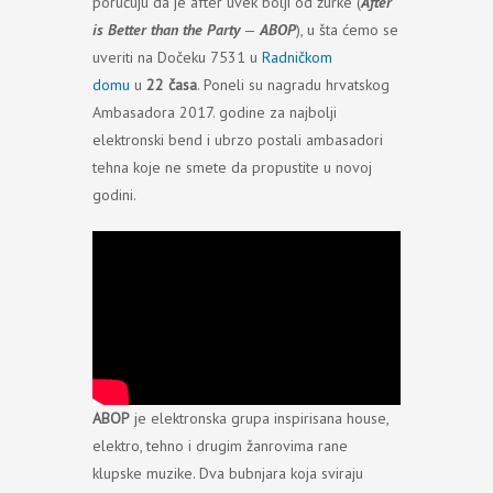
poručuju da je after uvek bolji od žurke (
After
is Better than the Party
—
ABOP
), u šta ćemo se
uveriti na Dočeku 7531 u
Radničkom
domu
u
22 časa
. Poneli su nagradu hrvatskog
Ambasadora 2017. godine za najbolji
elektronski bend i ubrzo postali ambasadori
tehna koje ne smete da propustite u novoj
godini.
ABOP
je elektronska grupa inspirisana house,
elektro, tehno i drugim žanrovima rane
klupske muzike. Dva bubnjara koja sviraju