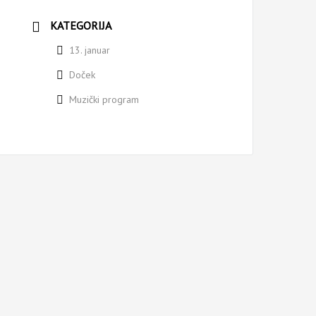
KATEGORIJA
13. januar
Doček
Muzički program