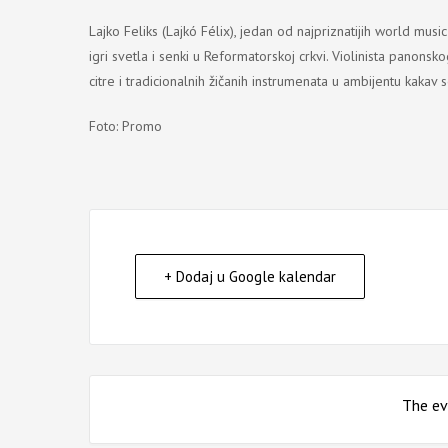
Lajko Feliks (Lajkó Félix), jedan od najpriznatijih world music
igri svetla i senki u Reformatorskoj crkvi. Violinista panonsk
citre i tradicionalnih žičanih instrumenata u ambijentu kak
Foto: Promo
+ Dodaj u Google kalendar
The eve