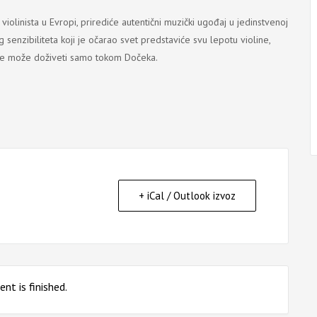
 violinista u Evropi, prirediće autentični muzički ugođaj u jedinstvenoj
og senzibiliteta koji je očarao svet predstaviće svu lepotu violine,
av se može doživeti samo tokom Dočeka.
+ iCal / Outlook izvoz
nt is finished.