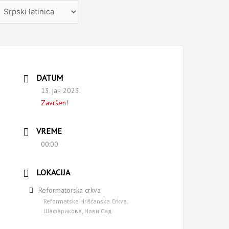
zaberite
ezik
DATUM
13. јан 2023.
Završen!
VREME
00:00
LOKACIJA
Reformatorska crkva
Reformatska Hrišćanska Crkva,
Шафарикова, Нови Сад