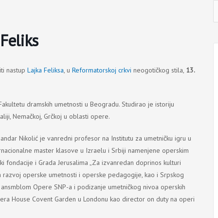
I
j
Feliks
ti nastup
Lajka Feliksa
, u
Reformatorskoj crkvi
neogotičkog stila,
13.
Fakultetu dramskih umetnosti u Beogradu. Studirao je istoriju
taliji, Nemačkoj, Grčkoj u oblasti opere.
ndar Nikolić je vanredni profesor na Institutu za umetničku igru u
ernacionalne master klasove u Izraelu i Srbiji namenjene operskim
ki fondacije i Grada Jerusalima „Za izvanredan doprinos kulturi
a razvoj operske umetnosti i operske pedagogije, kao i Srpskog
a ansmblom Opere SNP-a i podizanje umetničkog nivoa operskih
era House Covent Garden u Londonu kao director on duty na operi