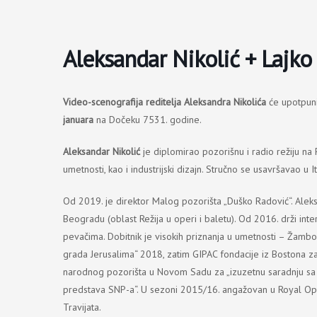
Пређи
на
садржај
Aleksandar Nikolić + Lajko 
Video-scenografija reditelja Aleksandra Nikolića
će upotpuni
januara
na Dočeku 7531. godine.
Aleksandar Nikolić
je diplomirao pozorišnu i radio režiju na 
umetnosti, kao i industrijski dizajn. Stručno se usavršavao u I
Od 2019. je direktor Malog pozorišta „Duško Radović“. Aleksa
Beogradu (oblast Režija u operi i baletu). Od 2016. drži int
pevačima. Dobitnik je visokih priznanja u umetnosti – Žambo
grada Jerusalima“ 2018, zatim GIPAC fondacije iz Bostona z
narodnog pozorišta u Novom Sadu za „izuzetnu saradnju s
predstava SNP-a“. U sezoni 2015/16. angažovan u Royal Op
Travijata.