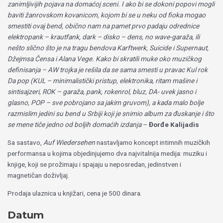
zanimljivijih pojava na domaćoj sceni. I ako bi se dokoni popovi mogli
baviti žanrovskom kovanicom, kojom bi se u neku od fioka mogao
smestiti ovaj bend, obično nam na pamet prvo padaju odrednice
elektropank – krautfank, dark – disko – dens, no wave-garaža, ili
nešto slično što je na tragu bendova Karftwerk, Suicide i Supernaut,
Džejmsa Čensa i Alana Vege. Kako bi skratili muke oko muzičkog
definisanja – AW trojka je rešila da se sama smesti u pravac Kul rok
Da pop (KUL – minimalistički pristup, elektronika, ritam mašine i
sintisajzeri, ROK – garaža, pank, rokenrol, bluz, DA- uvek jasno i
glasno, POP – sve pobrojano sa jakim gruvom), a kada malo bolje
razmislim jedini su bend u Srbiji koji je snimio album za đuskanje i što
se mene tiče jedno od boljih domaćih izdanja
–
Đorđe Kalijadis
Sa sastavo,
Auf Wiedersehen
nastavljamo koncept intimnih muzičkih
performansa u kojima objedinjujemo dva najvitalnija medija: muziku i
knjige, koji se prožimaju i spajaju u neposredan, jedinstven i
magnetičan doživljaj.
Prodaja ulaznica u knjižari, cena je 500 dinara.
Datum