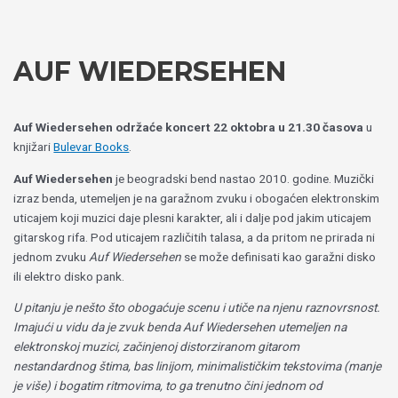
Пређи
Izaberite
на
jezik
садржај
AUF WIEDERSEHEN
Auf Wiedersehen održaće koncert 22 oktobra u 21.30 časova
u
knjižari
Bulevar Books
.
Auf Wiedersehen
je beogradski bend nastao 2010. godine. Muzički
izraz benda, utemeljen je na garažnom zvuku i obogaćen elektronskim
uticajem koji muzici daje plesni karakter, ali i dalje pod jakim uticajem
gitarskog rifa. Pod uticajem različitih talasa, a da pritom ne prirada ni
jednom zvuku
Auf Wiedersehen
se može definisati kao garažni disko
ili elektro disko pank.
U pitanju je nešto što obogaćuje scenu i utiče na njenu raznovrsnost.
Imajući u vidu da je zvuk benda Auf Wiedersehen utemeljen na
elektronskoj muzici, začinjenoj distorziranom gitarom
nestandardnog štima, bas linijom, minimalističkim tekstovima (manje
je više) i bogatim ritmovima, to ga trenutno čini jednom od