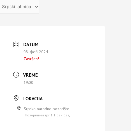
zaberite
ezik
DATUM
08. феб 2024.
Završen!
VREME
19:00
LOKACIJA
Srpsko narodno pozorište
Позоришни трг 1, Нови Сад