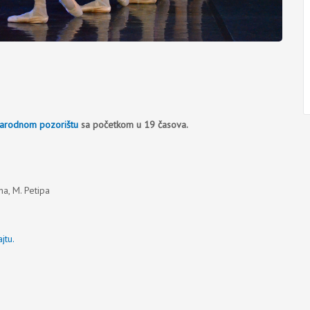
arodnom pozorištu
sa početkom u 19 časova.
na, M. Petipa
ajtu.