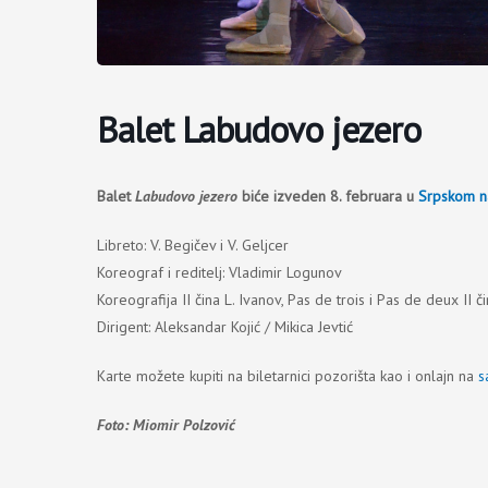
Balet Labudovo jezero
Balet
Labudovo jezero
biće izveden 8. februara u
Srpskom n
Libreto: V. Begičev i V. Geljcer
Koreograf i reditelj: Vladimir Logunov
Koreografija II čina L. Ivanov, Pas de trois i Pas de deux II či
Dirigent: Aleksandar Kojić / Mikica Jevtić
Karte možete kupiti na biletarnici pozorišta kao i onlajn na
s
Foto: Miomir Polzović