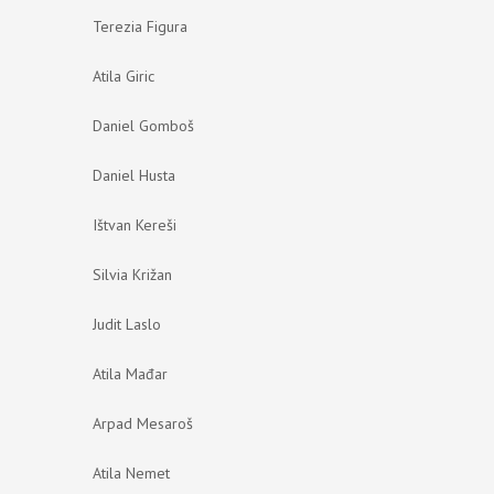
Terezia Figura
Atila Giric
Daniel Gomboš
Daniel Husta
Ištvan Kereši
Silvia Križan
Judit Laslo
Atila Mađar
Arpad Mesaroš
Atila Nemet