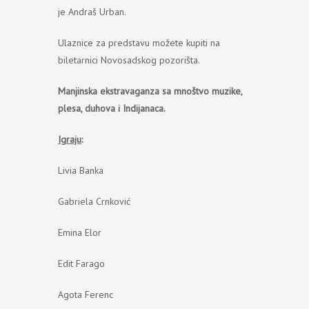
je Andraš Urban.
Ulaznice za predstavu možete kupiti na
biletarnici Novosadskog pozorišta.
Manjinska ekstravaganza sa mnoštvo muzike,
plesa, duhova i Indijanaca.
Igraju
:
Livia Banka
Gabriela Crnković
Emina Elor
Edit Farago
Agota Ferenc