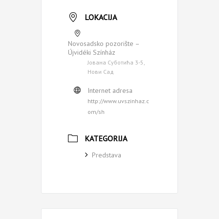
LOKACIJA
Novosadsko pozorište –
Újvidéki Színház
Јована Суботића 3-5,
Нови Сад
Internet adresa
http://www.uvszinhaz.c
om/sh
KATEGORIJA
Predstava