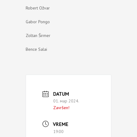
Robert Ožvar
Gabor Pongo
Zoltan Širmer
Bence Salai
DATUM
01. мар 2024.
Završen!
VREME
19:00