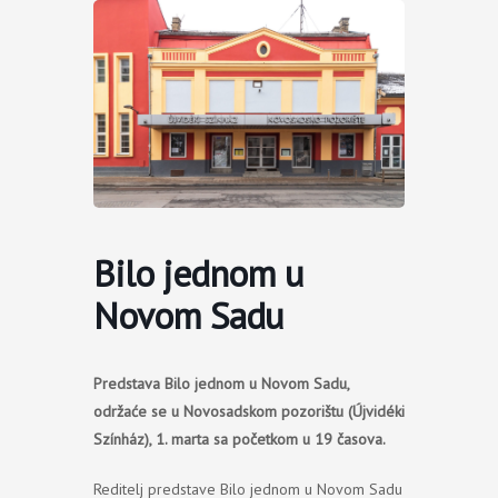
Пређи
на
садржај
Bilo jednom u
Novom Sadu
Predstava Bilo jednom u Novom Sadu,
održaće se u Novosadskom pozorištu (Újvidéki
Színház), 1. marta sa početkom u 19 časova.
Reditelj predstave Bilo jednom u Novom Sadu