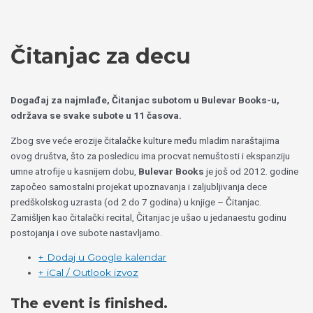
Пређи
Izaberite
на
jezik
садржај
Čitanjac za decu
Događaj za najmlađe, Čitanjac subotom u Bulevar Books-u,
održava se svake subote u 11 časova.
Zbog sve veće erozije čitalačke kulture među mladim naraštajima
ovog društva, što za posledicu ima procvat nemuštosti i ekspanziju
umne atrofije u kasnijem dobu,
Bulevar Books
je još od 2012. godine
započeo samostalni projekat upoznavanja i zaljubljivanja dece
predškolskog uzrasta (od 2 do 7 godina) u knjige – Čitanjac.
Zamišljen kao čitalački recital, Čitanjac je ušao u jedanaestu godinu
postojanja i ove subote nastavljamo.
+ Dodaj u Google kalendar
+ iCal / Outlook izvoz
The event is finished.