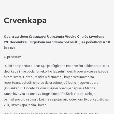
Пређи
Izaberite
на
jezik
садржај
Crvenkapa
Opera za decu
Crvenkapa
, Udruženja Visoko C, biće izvedena
29. decembra u Srpskom narodnom pozorištu, sa početkom u 10
časova.
O predstavi:
Ruski kompozitor Cezar Kjui je očigledno imao veliku naklonost prema
deci kada im je podario nekoliko izuzetnih dečjih opera koje se izvode
širom sveta. Pored „Mačka u čizmama“, kojeg već imamo na
repertoaru, odlučili smo se da uradimo još jednu njegovu operu:
„Crvenkapu“. Libreto za ovu Kjuijevu operu je napisala Marina
Stanislavovna na osnovu originalne priče Šarla Peroa. Delo je
osmišljeno u dva čina u kojima se pojavljuju očekivani likovi kao što su
vuk, Crvenkapa, baka i lovac.