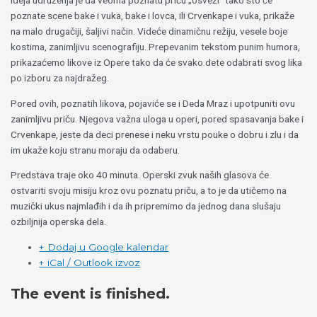
Ideja udruženja je da veoma poznatu priču „osveži“ tako što će
poznate scene bake i vuka, bake i lovca, ili Crvenkape i vuka, prikaže
na malo drugačiji, šaljivi način. Videće dinamičnu režiju, vesele boje
kostima, zanimljivu scenografiju. Prepevanim tekstom punim humora,
prikazaćemo likove iz Opere tako da će svako dete odabrati svog lika
po izboru za najdražeg.
Pored ovih, poznatih likova, pojaviće se i Deda Mraz i upotpuniti ovu
zanimljivu priču. Njegova važna uloga u operi, pored spasavanja bake i
Crvenkape, jeste da deci prenese i neku vrstu pouke o dobru i zlu i da
im ukaže koju stranu moraju da odaberu.
Predstava traje oko 40 minuta. Operski zvuk naših glasova će
ostvariti svoju misiju kroz ovu poznatu priču, a to je da utičemo na
muzički ukus najmlađih i da ih pripremimo da jednog dana slušaju
ozbiljnija operska dela.
+ Dodaj u Google kalendar
+ iCal / Outlook izvoz
The event is finished.