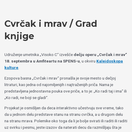
Пређи
Izaberite
на
jezik
садржај
Cvrčak i mrav / Grad
knjige
Udruženje umetnika „Visoko C“ izvešće
dečju operu „Cvrčak i mrav“
18. septembra u Amfiteartu na SPENS-u
, u okviru
Kaleidoskopa
kulture
.
Ezopova basna „Cvrčak i mrav“ pronašla je svoje mesto u dečjoj
litraturi, kao jedna od najomiljenijih i najtraženijih priča. Nama je
predstavljena jednostavna pouka ove priče, a to je: „Ko radi taj i ima“ ili
„Ko radi, ne boji se gladi“.
Projekat je osmišljen da deca interaktivno učestvuju sve vreme, tako
da u jednom delu predstave stanu na stranu cvrčka, a u drugom delu
na stranu mrava. Polemike oko toga da li je bolje svirati ili raditi ili raditi
uz svirku i pesmu, jeste izazov da naterati decu da razmišljaju šta je