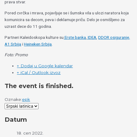
prava stvar.
Pored cvrčka i mrava, pojavljuje se i šumska vila u ulozi naratora koja
komunicira sa decom, peva i deklamuje priču. Delo je osmišljeno za
uzrast dece do 11 godina.
Partneri Kaleidoskopa kulture su
Erste banka
,
IDEA
,
DDOR osiguranje,
A1 Srbija
i
Heineken Srbija
.
Foto: Promo
+ Dodaj u Google kalendar
+ iCal / Outlook izvoz
The event is finished.
Oznake:
epk
Datum
18. сеп 2022.