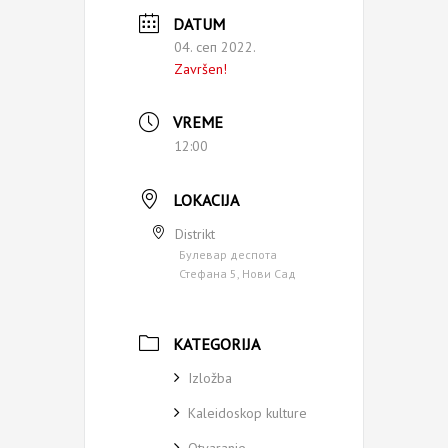
DATUM
04. сеп 2022.
Završen!
VREME
12:00
LOKACIJA
Distrikt
Булевар деспота
Стефана 5, Нови Сад
KATEGORIJA
Izložba
Kaleidoskop kulture
Otvaranje