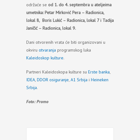
održaće se
od 1. do 4. septembra u ateljeima
umetnika: Petar Mirković Pera – Radionica,
lokal 8, Boris Lukić – Radionica, lokal 7 i Tadija
Janičić – Radionica, lokal 9.
Dani otvorenih vrata će biti organizovani u
okviru
otvaranja
programskog luka
Kaleidoskop kulture
.
Partneri Kaleidoskopa kulture su
Erste banka
,
IDEA
,
DDOR osiguranje
,
A1 Srbija
i
Heineken
Srbija
.
Foto: Promo