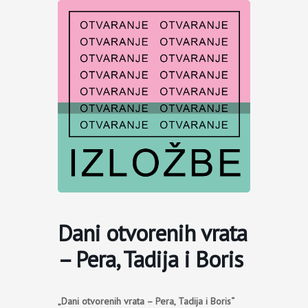
Пређи
на
садржај
Dani otvorenih vrata
– Pera, Tadija i Boris
„Dani otvorenih vrata – Pera, Tadija i Boris“