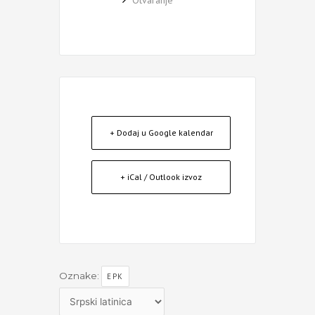
+ Dodaj u Google kalendar
+ iCal / Outlook izvoz
Oznake:
EPK
Izaberite
jezik