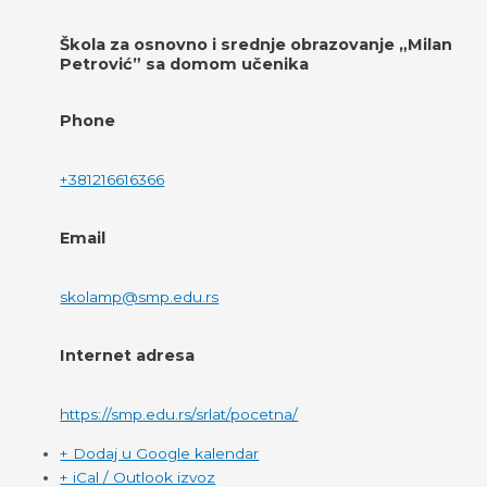
Škola za osnovno i srednje obrazovanje „Milan
Petrović” sa domom učenika
Phone
+381216616366
Email
skolamp@smp.edu.rs
Internet adresa
https://smp.edu.rs/srlat/pocetna/
+ Dodaj u Google kalendar
+ iCal / Outlook izvoz