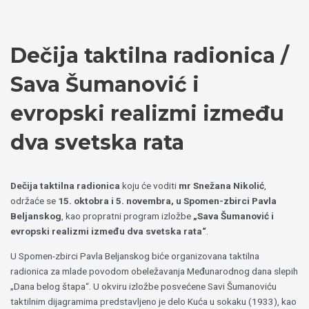
Пређи
Izaberite
на
jezik
садржај
Dečija taktilna radionica /
Sava Šumanović i
evropski realizmi između
dva svetska rata
Dečija taktilna radionica
koju će voditi
mr Snežana Nikolić
,
održaće se
15. oktobra i 5. novembra, u Spomen-zbirci Pavla
Beljanskog
, kao propratni program izložbe
„Sava Šumanović i
evropski realizmi između dva svetska rata“
.
U Spomen-zbirci Pavla Beljanskog biće organizovana taktilna
radionica za mlade povodom obeležavanja Međunarodnog dana slepih
„Dana belog štapa“. U okviru izložbe posvećene Savi Šumanoviću
taktilnim dijagramima predstavljeno je delo Kuća u sokaku (1933), kao