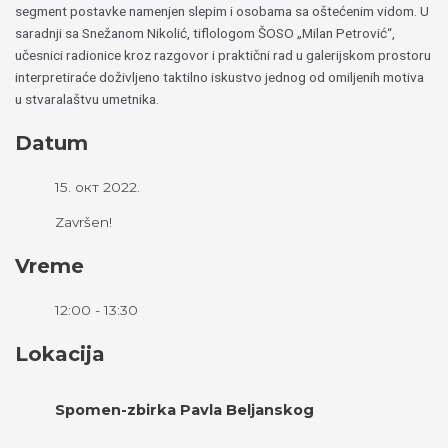
segment postavke namenjen slepim i osobama sa oštećenim vidom. U
saradnji sa Snežanom Nikolić, tiflologom ŠOSO „Milan Petrović“,
učesnici radionice kroz razgovor i praktični rad u galerijskom prostoru
interpretiraće doživljeno taktilno iskustvo jednog od omiljenih motiva
u stvaralaštvu umetnika.
Datum
15. окт 2022.
Završen!
Vreme
12:00 - 13:30
Lokacija
Spomen-zbirka Pavla Beljanskog