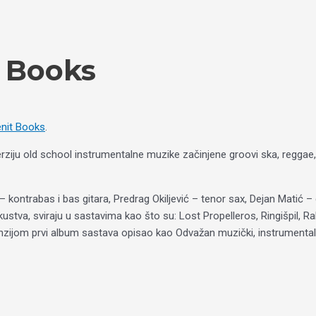
 Books
nit Books
.
rziju old school instrumentalne muzike začinjene groovi ska, reggae,
ontrabas i bas gitara, Predrag Okiljević – tenor sax, Dejan Matić – gi
stva, sviraju u sastavima kao što su: Lost Propelleros, Ringišpil, Rab 
ijom prvi album sastava opisao kao Odvažan muzički, instrumentalni