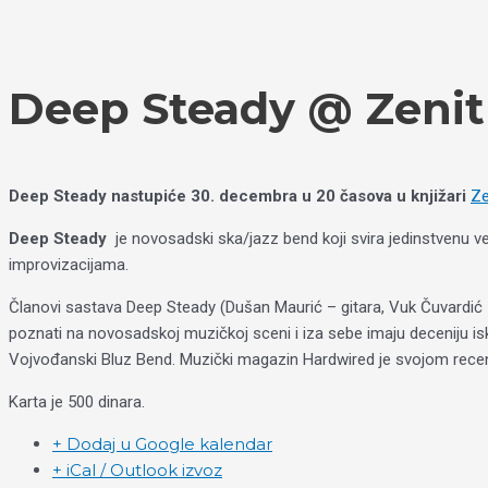
Пређи
Izaberite
на
jezik
садржај
Deep Steady @ Zenit
Deep Steady nastupiće 30. decembra u 20 časova u knjižari
Ze
Deep Steady
je novosadski ska/jazz bend koji svira jedinstvenu ve
improvizacijama.
Članovi sastava Deep Steady (Dušan Maurić – gitara, Vuk Čuvardić – k
poznati na novosadskoj muzičkoj sceni i iza sebe imaju deceniju isku
Vojvođanski Bluz Bend. Muzički magazin Hardwired je svojom recenz
Karta je 500 dinara.
+ Dodaj u Google kalendar
+ iCal / Outlook izvoz