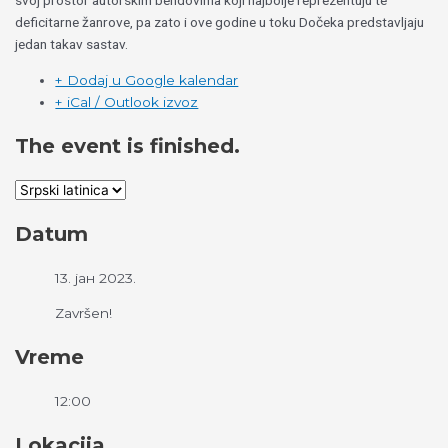
svoj prostor autorskim bendovima koji najbolje reprezentuju te
deficitarne žanrove, pa zato i ove godine u toku Dočeka predstavljaju
jedan takav sastav.
+ Dodaj u Google kalendar
+ iCal / Outlook izvoz
The event is finished.
Datum
13. јан 2023.
Završen!
Vreme
12:00
Lokacija