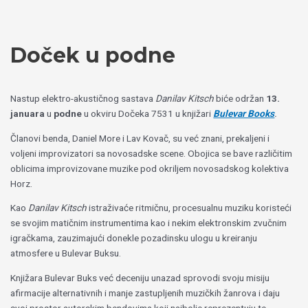
Пређи
Izaberite
на
jezik
садржај
Doček u podne
Nastup elektro-akustičnog sastava
Danilav Kitsch
biće održan
13.
januara
u
podne
u okviru Dočeka 7531 u knjižari
Bulevar Books
.
Članovi benda, Daniel More i Lav Kovač, su već znani, prekaljeni i
voljeni improvizatori sa novosadske scene. Obojica se bave različitim
oblicima improvizovane muzike pod okriljem novosadskog kolektiva
Horz.
Kao
Danilav Kitsch
istraživaće ritmičnu, procesualnu muziku koristeći
se svojim matičnim instrumentima kao i nekim elektronskim zvučnim
igračkama, zauzimajući donekle pozadinsku ulogu u kreiranju
atmosfere u Bulevar Buksu.
Knjižara Bulevar Buks već deceniju unazad sprovodi svoju misiju
afirmacije alternativnih i manje zastupljenih muzičkih žanrova i daju