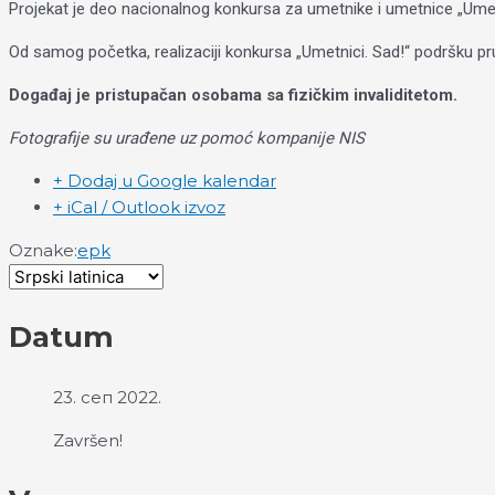
Projekat je deo nacionalnog konkursa za umetnike i umetnice „Umetni
Od samog početka, realizaciji konkursa „Umetnici. Sad!“ podršku pr
Događaj je pristupačan osobama sa fizičkim invaliditetom.
Fotografije su urađene uz pomoć kompanije NIS
+ Dodaj u Google kalendar
+ iCal / Outlook izvoz
Oznake:
epk
Datum
23. сеп 2022.
Završen!