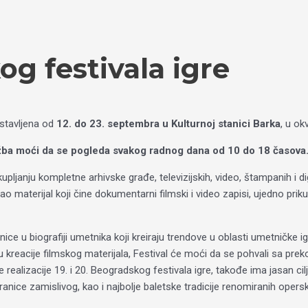
g festivala igre
stavljena od
12. do 23. septembra u Kulturnoj stanici Barka
, u ok
ožba moći da se pogleda svakog radnog dana od 10 do 18 časova
pljanju kompletne arhivske građe, televizijskih, video, štampanih i di
o materijal koji čine dokumentarni filmski i video zapisi, ujedno prikup
ce u biografiji umetnika koji kreiraju trendove u oblasti umetničke ig
u kreacije filmskog materijala, Festival će moći da se pohvali sa pr
e realizacije 19. i 20. Beogradskog festivala igre, takođe ima jasan c
ranice zamislivog, kao i najbolje baletske tradicije renomiranih opersk