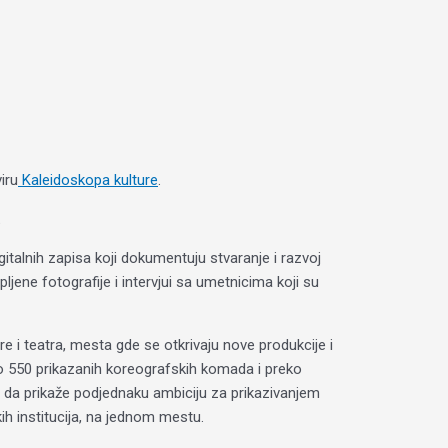
viru
Kaleidoskopa kulture
.
.
gitalnih zapisa koji dokumentuju stvaranje i razvoj
ljene fotografije i intervjui sa umetnicima koji su
re i teatra, mesta gde se otkrivaju nove produkcije i
eko 550 prikazanih koreografskih komada i preko
ilj da prikaže podjednaku ambiciju za prikazivanjem
ih institucija, na jednom mestu.