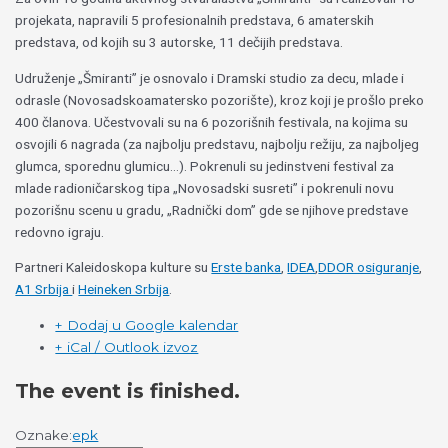
projekata, napravili 5 profesionalnih predstava, 6 amaterskih
predstava, od kojih su 3 autorske, 11 dečijih predstava.
Udruženje „Šmiranti” je osnovalo i Dramski studio za decu, mlade i
odrasle (Novosadskoamatersko pozorište), kroz koji je prošlo preko
400 članova. Učestvovali su na 6 pozorišnih festivala, na kojima su
osvojili 6 nagrada (za najbolju predstavu, najbolju režiju, za najboljeg
glumca, sporednu glumicu…). Pokrenuli su jedinstveni festival za
mlade radioničarskog tipa „Novosadski susreti” i pokrenuli novu
pozorišnu scenu u gradu, „Radnički dom” gde se njihove predstave
redovno igraju.
Partneri Kaleidoskopa kulture su
Erste banka
,
IDEA
,
DDOR osiguranje
,
A1 Srbija
i
Heineken Srbija
.
+ Dodaj u Google kalendar
+ iCal / Outlook izvoz
The event is finished.
Oznake:
epk