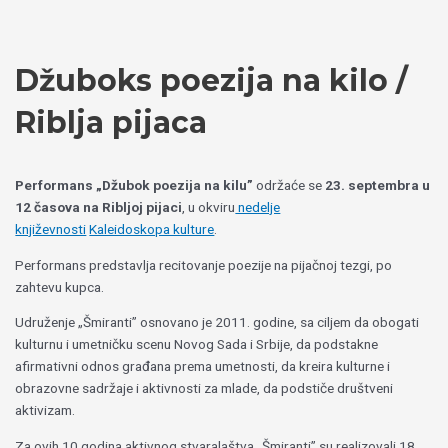
Пређи
Izaberite
на
jezik
садржај
Džuboks poezija na kilo /
Riblja pijaca
Performans „Džubok poezija na kilu”
održaće se
23. septembra u
12 časova na Ribljoj pijaci
, u okviru
nedelje
književnosti
Kaleidoskopa kulture
.
Performans predstavlja recitovanje poezije na pijačnoj tezgi, po
zahtevu kupca.
Udruženje „Šmiranti” osnovano je 2011. godine, sa ciljem da obogati
kulturnu i umetničku scenu Novog Sada i Srbije, da podstakne
afirmativni odnos građana prema umetnosti, da kreira kulturne i
obrazovne sadržaje i aktivnosti za mlade, da podstiče društveni
aktivizam.
Za ovih 10 godina aktivnog stvaralaštva „Šmiranti” su realizovali 18