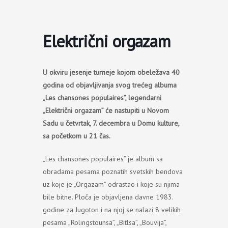
Пређи
на
садржај
Električni orgazam
U okviru jesenje turneje kojom obeležava 40
godina od objavljivanja svog trećeg albuma
„Les chansones populaires”, legendarni
„Električni orgazam” će nastupiti u Novom
Sadu u četvrtak, 7. decembra u Domu kulture,
sa početkom u 21 čas.
„Les chansones populaires” je album sa
obradama pesama poznatih svetskih bendova
uz koje je „Orgazam” odrastao i koje su njima
bile bitne. Ploča je objavljena davne 1983.
godine za Jugoton i na njoj se nalazi 8 velikih
pesama „Rolingstounsa”, „Bitlsa”, „Bouvija”,