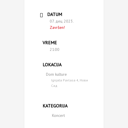
DATUM
07. дец 2023.
Završen!
VREME
21:00
LOKACIJA
Dom kulture
Ignjata Pavlasa 4, Нови
Сад
KATEGORIJA
Koncert