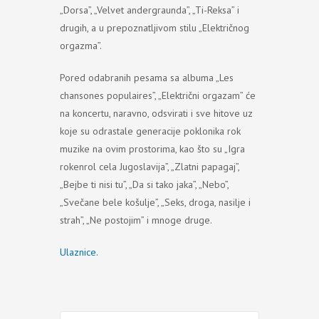
„Dorsa”, „Velvet andergraunda”, „Ti-Reksa” i
drugih, a u prepoznatljivom stilu „Električnog
orgazma”.
Pored odabranih pesama sa albuma „Les
chansones populaires”, „Električni orgazam” će
na koncertu, naravno, odsvirati i sve hitove uz
koje su odrastale generacije poklonika rok
muzike na ovim prostorima, kao što su „Igra
rokenrol cela Jugoslavija”, „Zlatni papagaj”,
„Bejbe ti nisi tu”, „Da si tako jaka”, „Nebo”,
„Svečane bele košulje”, „Seks, droga, nasilje i
strah”, „Ne postojim” i mnoge druge.
Ulaznice.