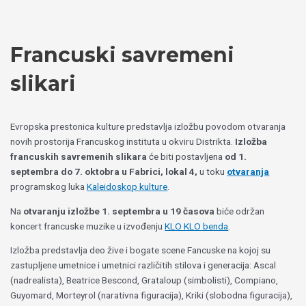
Пређи
Izaberite
на
jezik
садржај
Francuski savremeni
slikari
Evropska prestonica kulture predstavlja izložbu povodom otvaranja
novih prostorija Francuskog instituta u okviru Distrikta.
Izložba
francuskih savremenih slikara
će biti postavljena
od
1.
septembra do 7. oktobra u Fabrici, lokal 4,
u toku
otvaranja
programskog luka
Kaleidoskop kulture
.
Na
otvaranju izložbe 1. septembra u 19 časova
biće održan
koncert francuske muzike u izvođenju
KLO KLO benda
.
Izložba predstavlja deo žive i bogate scene Fancuske na kojoj su
zastupljene umetnice i umetnici različitih stilova i generacija: Ascal
(nadrealista), Beatrice Bescond, Grataloup (simbolisti), Compiano,
Guyomard, Morteyrol (narativna figuracija), Kriki (slobodna figuracija),