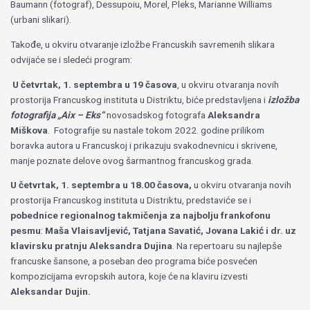
Baumann (fotograf), Dessupoiu, Morel, Pleks, Marianne Williams
(urbani slikari).
Takođe, u okviru otvaranje izložbe Francuskih savremenih slikara
odvijaće se i sledeći program:
U četvrtak, 1. septembra u 19 časova
, u okviru otvaranja novih
prostorija Francuskog instituta u Distriktu, biće predstavljena i
izložba
fotografija „Aix – Eks“
novosadskog fotografa
Aleksandra
Miškova
.
Fotografije su nastale tokom 2022. godine prilikom
boravka autora u Francuskoj i prikazuju svakodnevnicu i skrivene,
manje poznate delove ovog šarmantnog francuskog grada.
U četvrtak, 1. septembra u 18.00 časova,
u okviru otvaranja novih
prostorija Francuskog instituta u Distriktu, predstaviće se i
pobednice regionalnog takmičenja za najbolju frankofonu
pesmu
:
Maša Vlaisavljević, Tatjana Savatić, Jovana Lakić i dr. uz
klavirsku pratnju Aleksandra Dujina
.
Na repertoaru su najlepše
francuske šansone, a poseban deo programa biće posvećen
kompozicijama evropskih autora, koje će na klaviru izvesti
Aleksandar Dujin.