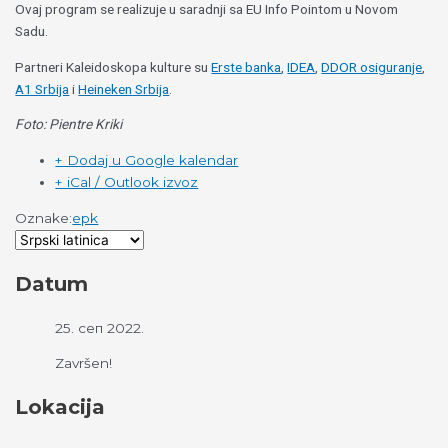
Ovaj program se realizuje u saradnji sa EU Info Pointom u Novom
Sadu.
Partneri Kaleidoskopa kulture su
Erste banka
,
IDEA
,
DDOR osiguranje
,
A1 Srbija
i
Heineken Srbija
.
Foto: Pientre Kriki
+ Dodaj u Google kalendar
+ iCal / Outlook izvoz
Oznake:
epk
Datum
25. сеп 2022.
Završen!
Lokacija