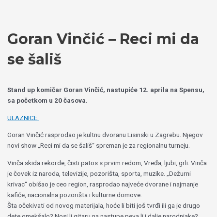
Пређи
Izaberite
на
jezik
садржај
Goran Vinčić – Reci mi da
se šališ
Stand up komičar Goran Vinčić, nastupiće 12. aprila na Spensu,
sa početkom u 20 časova.
ULAZNICE.
Goran Vinčić rasprodao je kultnu dvoranu Lisinski u Zagrebu. Njegov
novi show „Reci mi da se šališ“ spreman je za regionalnu turneju.
Vinča skida rekorde, čisti patos s prvim redom, Vređa, ljubi, grli. Vinča
je čovek iz naroda, televizije, pozorišta, sporta, muzike. „Dežurni
krivac“ obišao je ceo region, rasprodao najveće dvorane i najmanje
kafiće, nacionalna pozorišta i kulturne domove.
Šta očekivati od novog materijala, hoće li biti još tvrđi ili ga je drugo
dete omekšalo? Nosi li gitaru na nastupe,peva li i dalje narodnjake?