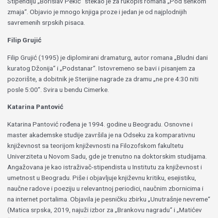
Stipendiju „Borislav Pekić” stekao je za rukopis romana „Pod senkom
zmaja“. Objavio je mnogo knjiga proze i jedan je od najplodnijih
savremenih srpskih pisaca.
Filip Grujić
Filip Grujić (1995) je diplomirani dramaturg, autor romana „Bludni dani
kuratog Džonija“ i „Podstanar“. Istovremeno se bavi i pisanjem za
pozorište, a dobitnik je Sterijine nagrade za dramu „ne pre 4:30 niti
posle 5:00”. Svira u bendu Cimerke.
Katarina Pantović
Katarina Pantović rođena je 1994. godine u Beogradu. Osnovne i
master akademske studije završila je na Odseku za komparativnu
književnost sa teorijom književnosti na Filozofskom fakultetu
Univerziteta u Novom Sadu, gde je trenutno na doktorskim studijama.
Angažovana je kao istraživač-stipendista u Institutu za književnost i
umetnost u Beogradu. Piše i objavljuje književnu kritiku, esejistiku,
naučne radove i poeziju u relevantnoj periodici, naučnim zbornicima i
na internet portalima. Objavila je pesničku zbirku „Unutrašnje nevreme“
(Matica srpska, 2019, najuži izbor za „Brankovu nagradu“ i „Matićev