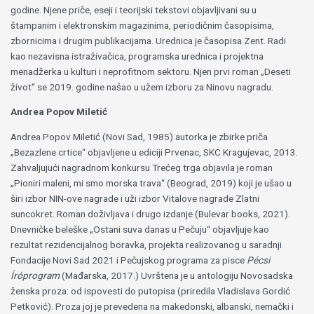
godine. Njene priče, eseji i teorijski tekstovi objavljivani su u
štampanim i elektronskim magazinima, periodičnim časopisima,
zbornicima i drugim publikacijama. Urednica je časopisa Zent. Radi
kao nezavisna istraživačica, programska urednica i projektna
menadžerka u kulturi i neprofitnom sektoru. Njen prvi roman
„
Deseti
život“ se 2019. godine našao u užem izboru za Ninovu nagradu.
Andrea Popov Miletić
Andrea Popov Miletić (Novi Sad, 1985) autorka je zbirke priča
„
Bezazlene crtice“ objavljene u ediciji Prvenac, SKC Kragujevac, 2013.
Zahvaljujući nagradnom konkursu Trećeg trga objavila je roman
„
Pioniri maleni, mi smo morska trava“ (Beograd, 2019) koji je ušao u
širi izbor NIN-ove nagrade i uži izbor Vitalove nagrade Zlatni
suncokret. Roman doživljava i drugo izdanje (Bulevar books, 2021).
Dnevničke beleške
„
Ostani suva danas u Pečuju“ objavljuje kao
rezultat rezidencijalnog boravka, projekta realizovanog u saradnji
Fondacije Novi Sad 2021 i Pečujskog programa za pisce
Pécsi
Íróprogram
(Mađarska, 2017.) Uvrštena je u antologiju Novosadska
ženska proza: od ispovesti do putopisa (priredila Vladislava Gordić
Petković). Proza joj je prevedena na makedonski, albanski, nemački i