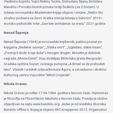
Vladimiru Kopiclu, Vujici Rešinu Tuciću, Slobodanu Šijanu, Božidaru
Mandiću i Porodici bistrih potoka te Iliji Šoškiću (sa Z.Erićem). U
izdanju novosadske Akademske knjige objavio romane: „Nešto što
strašno podseća na život: Kratka istorija letenja u Subotici’’ 2019 i
erotsko-psihološki triler „Savršen antitalenat za sreću“ 2021.godine.
Nenad Šaponja
Nenad Šaponja (1964) je novosadski književnik, publici poznat po
knjigama „Bedeker sumnje“, „Slatka smrt“, „Izgledam, dakle nisam“,
„Postoji li dodir tvoje duše“ i mnogim drugim. Aktuelni je dobitnik
nagrade „Moma Dimić“, koju dodeljuju Biblioteka grada Beograda i
Gradska opština Sopot, za knjigu putopisa „A Brisel se da prehodati
lako“. Vlasnik i urednik izdavačke kuće Agora, a od nedavno i direktor
Kulturnog centra Vojvodine “Miloš Crnjanski”.
Nikola Oravec
Nikola Oravec je rođen 17.04.1984. godine u Novom Sadu. Diplomirao
je filozofiju na Filozofskom fakultetu u Novom Sadu. Poeziju je obično
objavljivao na sajtu www.bundolo.org. Jedan je od urednika zbornika
Bundolo offline 3, kojeg je objavio SKC Kragujevac 2012. Organizator