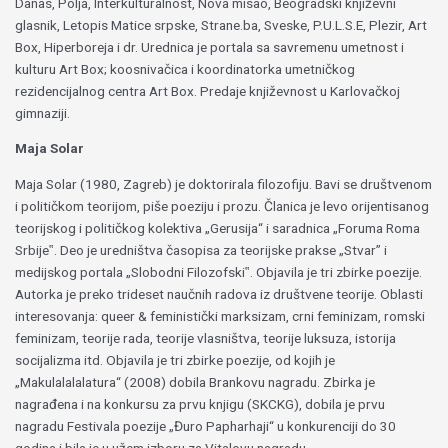
Danas, Polja, Interkulturalnost, Nova misao, Beogradski književni
glasnik, Letopis Matice srpske, Strane.ba, Sveske, P.U.L.S.E, Plezir, Art
Box, Hiperboreja i dr. Urednica je portala sa savremenu umetnost i
kulturu Art Box; koosnivačica i koordinatorka umetničkog
rezidencijalnog centra Art Box. Predaje književnost u Karlovačkoj
gimnaziji.
Maja Solar
Maja Solar (1980, Zagreb) je doktorirala filozofiju. Bavi se društvenom
i političkom teorijom, piše poeziju i prozu. Članica je levo orijentisanog
teorijskog i političkog kolektiva „Gerusija“ i saradnica „Foruma Roma
Srbije‟. Deo je uredništva časopisa za teorijske prakse „Stvar” i
medijskog portala „Slobodni Filozofski‟. Objavila je tri zbirke poezije.
Autorka je preko trideset naučnih radova iz društvene teorije. Oblasti
interesovanja: queer & feministički marksizam, crni feminizam, romski
feminizam, teorije rada, teorije vlasništva, teorije luksuza, istorija
socijalizma itd. Objavila je tri zbirke poezije, od kojih je
„Makulalalalatura“ (2008) dobila Brankovu nagradu. Zbirka je
nagrađena i na konkursu za prvu knjigu (SKCKG), dobila je prvu
nagradu Festivala poezije „Đuro Papharhaji“ u konkurenciji do 30
godina i bila je u užem izboru za Vitalovu nagradu.