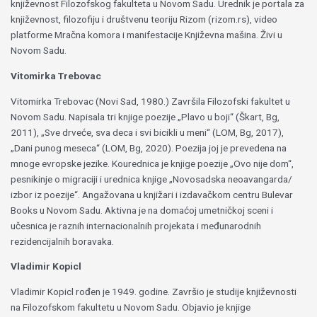
književnost Filozofskog fakulteta u Novom Sadu. Urednik je portala za
književnost, filozofiju i društvenu teoriju Rizom (rizom.rs), video
platforme Mračna komora i manifestacije Književna mašina. Živi u
Novom Sadu.
Vitomirka Trebovac
Vitomirka Trebovac (Novi Sad, 1980.) Završila Filozofski fakultet u
Novom Sadu. Napisala tri knjige poezije „Plavo u boji“ (Škart, Bg,
2011), „Sve drveće, sva deca i svi bicikli u meni“ (LOM, Bg, 2017),
„Dani punog meseca“ (LOM, Bg, 2020). Poezija joj je prevedena na
mnoge evropske jezike. Kourednica je knjige poezije „Ovo nije dom“,
pesnikinje o migraciji i urednica knjige „Novosadska neoavangarda/
izbor iz poezije“. Angažovana u knjižari i izdavačkom centru Bulevar
Books u Novom Sadu. Aktivna je na domaćoj umetničkoj sceni i
učesnica je raznih internacionalnih projekata i međunarodnih
rezidencijalnih boravaka.
Vladimir Kopicl
Vladimir Kopicl rođen je 1949. godine. Završio je studije književnosti
na Filozofskom fakultetu u Novom Sadu. Objavio je knjige