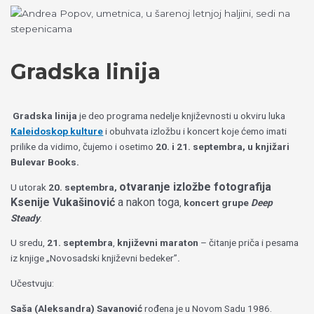
Пређи
Izaberite
на
jezik
садржај
Gradska linija
Gradska linija
je deo programa nedelje književnosti u okviru luka
Kaleidoskop kulture
i obuhvata izložbu i koncert koje ćemo imati
prilike da vidimo, čujemo i osetimo
20. i 21. septembra, u knjižari
Bulevar Books.
otvaranje izložbe fotografija
U utorak
20.
septembra,
Ksenije Vukašinović
a nakon toga
,
koncert grupe
Deep
Steady
.
U sredu,
21. septembra
,
književni maraton
– čitanje priča i pesama
iz knjige „
Novosadski književni bedeker”
.
Učestvuju:
Saša (Aleksandra) Savanović
rođena je u Novom Sadu 1986.