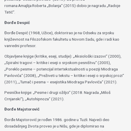
romana Amajlija Roberta „Bolanja“ (2015) dobio je nagradu „Radoje
Tatić“.
Đorđe Despić
Đorđe Despić (1968, Užice), doktorirao je na Odseku za srpsku
književnost na Filozofskom fakultetu u Novom Sadu, gde i radi kao
vanredni profesor.
Objavljene knjige (kritike, eseji, studije): „Aksiološki izazovi“ (2000),
„Spiralni tragovi – kritike i eseji o srpskom pesništvu“ (2005),
„Poreklo pesme – potencijal intertekstualnosti u poeziji Miodraga
Pavlovića“ (2008), „Preživeti u tekstu – kritike i eseji o srpskoj prozi“
(2011), „Tumač i pesma – esejistika Miodraga Pavlovića“ (2021).
Pesničke knjige: „Pesme i drugi ožiljci“ (2018. Nagrada „Miloš
Crnjanski“), „Autohipnoza“ (2021).
Đorđe Majstorović
Đorđe Majstorović je rođen 1986. godine u Tuzli. Najveći deo
dosadašnjeg života proveo je u Nišu, gde je diplomirao na