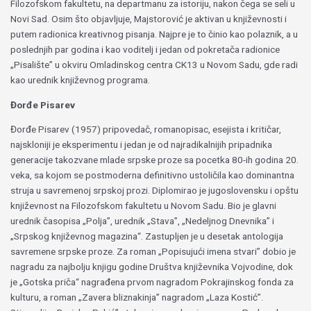
Filozofskom fakultetu, na departmanu za istoriju, nakon čega se seli u
Novi Sad. Osim što objavljuje, Majstorović je aktivan u književnosti i
putem radionica kreativnog pisanja. Najpre je to činio kao polaznik, a u
poslednjih par godina i kao voditelj i jedan od pokretača radionice
„Pisalište” u okviru Omladinskog centra CK13 u Novom Sadu, gde radi
kao urednik književnog programa.
Đorđe Pisarev
Đorđe Pisarev (1957) pripovedač, romanopisac, esejista i kritičar,
najskloniji je eksperimentu i jedan je od najradikalnijih pripadnika
generacije takozvane mlade srpske proze sa pocetka 80-ih godina 20.
veka, sa kojom se postmoderna definitivno ustoličila kao dominantna
struja u savremenoj srpskoj prozi. Diplomirao je jugoslovensku i opštu
književnost na Filozofskom fakultetu u Novom Sadu. Bio je glavni
urednik časopisa „Polja”, urednik „Stava”, „Nedeljnog Dnevnika” i
„Srpskog književnog magazina“. Zastupljen je u desetak antologija
savremene srpske proze. Za roman „Popisujući imena stvari” dobio je
nagradu za najbolju knjigu godine Društva književnika Vojvodine, dok
je „Gotska priča“ nagrađena prvom nagradom Pokrajinskog fonda za
kulturu, a roman „Zavera bliznakinja” nagradom „Laza Kostić”.