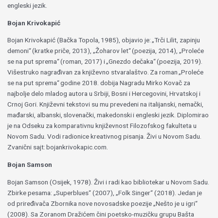
engleski jezik.
Bojan Krivokapić
Bojan Krivokapić (Bačka Topola, 1985), objavio je:
„
Trči Lilit, zapinju
demoni“ (kratke priče, 2013),
„
Žoharov let“ (poezija, 2014),
„
Proleće
se na put sprema“ (roman, 2017) i
„
Gnezdo dečaka“ (poezija, 2019).
Višestruko nagrađivan za književno stvaralaštvo. Za roman
„
Proleće
se na put sprema“ godine 2018. dobija Nagradu Mirko Kovač za
najbolje delo mladog autora u Srbiji, Bosni i Hercegovini, Hrvatskoj i
Crnoj Gori. Književni tekstovi su mu prevedeni na italijanski, nemački,
mađarski, albanski, slovenački, makedonski i engleski jezik. Diplomirao
je na Odseku za komparativnu književnost Filozofskog fakulteta u
Novom Sadu. Vodi radionice kreativnog pisanja. Živi u Novom Sadu.
Zvanični sajt: bojankrivokapic.com.
Bojan Samson
Bojan Samson (Osijek, 1978). Živi i radi kao bibliotekar u Novom Sadu.
Zbirke pesama: „Superblues“ (2007), „Folk Singer“ (2018). Jedan je
od priređivača Zbornika nove novosadske poezije „Nešto je u igri“
(2008). Sa Zoranom Dražićem čini poetsko-muzičku grupu Bašta