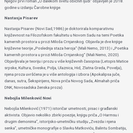
Njegov prvi roman „U dalekom svetu običnih ljudi“ objavljen je 2018.
godine u izdanju Čarobne knjige.
Nastasja Pisarev
Nastasja Pisarev (Novi Sad,1986) je doktorirala komparativnu
književnost na Filozofskom fakultetu u Novom Sadu na temi Poetika
kamernih prostora u prozi Miloša Crnjanskog. Objavila je dve knjige
književne teorije „Poslednja staza heroja“ (Mali Nemo, 2013) i „Poetika
kamernih prostora u prozi Miloša Crnjanskog“ (Mali Nemo, 2020).
Objavljivala je teoriju i prozu u više književnih časopisa (Letopis Matice
srpske, Kultura, Sveske, Polja, Ulaznica, Hid, Zlatna Greda, Povelja),
njena proza uvršćena je u više antologija i izbora (Apokalipsa juče,
danas, sutra, Šekspirijens, Nova priča Novog Sada, Almahah priča
DNK, Novosadska ženska proza).
Nebojša Milenković Novi
Nebojša Milenković (1971) istoričar umetnosti, pisac i građanski
aktivista. Objavio nekoliko zbirki poezije, knjigu priča „O Harmsu i
drugim demonima’’, istorijsko-umetničku studiju „Zvezda i njena
senka’’, umetničke monografije o Slavku Matkoviću, Balintu Sombatiju,