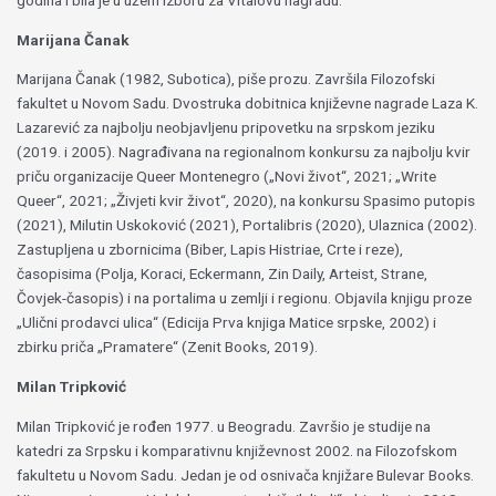
Marijana Čanak
Marijana Čanak (1982, Subotica), piše prozu. Završila Filozofski
fakultet u Novom Sadu. Dvostruka dobitnica književne nagrade Laza K.
Lazarević za najbolju neobjavljenu pripovetku na srpskom jeziku
(2019. i 2005). Nagrađivana na regionalnom konkursu za najbolju kvir
priču organizacije Queer Montenegro („Novi život“, 2021; „Write
Queer“, 2021; „Živjeti kvir život“, 2020), na konkursu Spasimo putopis
(2021), Milutin Uskoković (2021), Portalibris (2020), Ulaznica (2002).
Zastupljena u zbornicima (Biber, Lapis Histriae, Crte i reze),
časopisima (Polja, Koraci, Eckermann, Zin Daily, Arteist, Strane,
Čovjek-časopis) i na portalima u zemlji i regionu. Objavila knjigu proze
„Ulični prodavci ulica“ (Edicija Prva knjiga Matice srpske, 2002) i
zbirku priča „Pramatere“ (Zenit Books, 2019).
Milan Tripković
Milan Tripković je rođen 1977. u Beogradu. Završio je studije na
katedri za Srpsku i komparativnu književnost 2002. na Filozofskom
fakultetu u Novom Sadu. Jedan je od osnivača knjižare Bulevar Books.