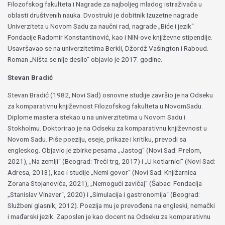
Filozofskog fakulteta i Nagrade za najboljeg mladog istraživača u
oblasti društvenih nauka. Dvostruki je dobitnik Izuzetne nagrade
Univerziteta u Novom Sadu za naučni rad, nagrade „Biće i jezik“
Fondacije Radomir Konstantinović, kao i NIN-ove književne stipendije.
Usavršavao se na univerzitetima Berkli, Džordž Vašington i Raboud.
Roman „Ništa se nije desilo“ objavio je 2017. godine.
Stevan Bradić
Stevan Bradić (1982, Novi Sad) osnovne studije završio je na Odseku
za komparativnu književnost Filozofskog fakulteta u NovomSadu.
Diplome mastera stekao u na univerzitetima u Novom Sadu i
Stokholmu. Doktorirao je na Odseku za komparativnu književnost u
Novom Sadu. Piše poeziju, eseje, prikaze i kritiku, prevodi sa
engleskog. Objavio je zbirke pesama „Jastog“ (Novi Sad: Prelom,
2021), „Na zemlji“ (Beograd: Treći trg, 2017) i „U kotlarnici“ (Novi Sad:
Adresa, 2013), kao i studije „Nemi govor“ (Novi Sad: Knjižarnica
Zorana Stojanovića, 2021), „Nemogući zavičaj“ (Šabac: Fondacija
„Stanislav Vinaver“, 2020) i „Simulacija i gastronomija“ (Beograd:
Službeni glasnik, 2012). Poezija mu je prevođena na engleski, nemački
i mađarski jezik. Zaposlen je kao docent na Odseku za komparativnu