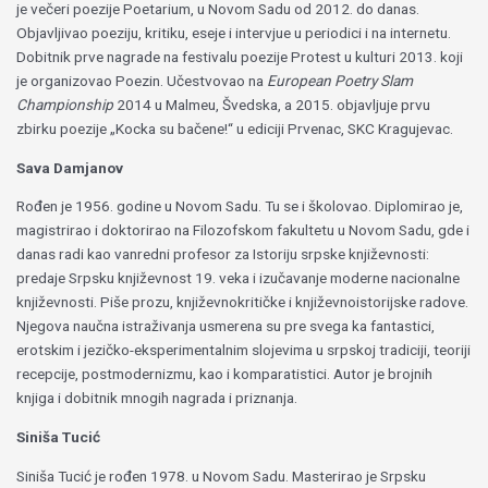
je večeri poezije Poetarium, u Novom Sadu od 2012. do danas.
Objavljivao poeziju, kritiku, eseje i intervjue u periodici i na internetu.
Dobitnik prve nagrade na festivalu poezije Protest u kulturi 2013. koji
je organizovao Poezin. Učestvovao na
European Poetry Slam
Championship
2014 u Malmeu, Švedska, a 2015. objavljuje prvu
zbirku poezije „Kocka su bačene!“ u ediciji Prvenac, SKC Kragujevac.
Sava Damjanov
Rođen je 1956. godine u Novom Sadu. Tu se i školovao. Diplomirao je,
magistrirao i doktorirao na Filozofskom fakultetu u Novom Sadu, gde i
danas radi kao vanredni profesor za Istoriju srpske književnosti:
predaje Srpsku književnost 19. veka i izučavanje moderne nacionalne
književnosti. Piše prozu, književnokritičke i književnoistorijske radove.
Njegova naučna istraživanja usmerena su pre svega ka fantastici,
erotskim i jezičko-eksperimentalnim slojevima u srpskoj tradiciji, teoriji
recepcije, postmodernizmu, kao i komparatistici. Autor je brojnih
knjiga i dobitnik mnogih nagrada i priznanja.
Siniša Tucić
Siniša Tucić je rođen 1978. u Novom Sadu. Masterirao je Srpsku