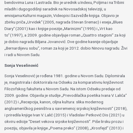
bendovima Luna i Lastrada. Bio je urednik u Indexu, Poljima i na Tribini
mladih i dugogodišnji saradnik na Novosadskoj televiziji, u
emisijama Kulturni magazin, Videopis i Sazvežđe knjiga. Objavio je
zbirku priča „Urvidek“ (2005, nagrada Stevan Sremac) i eseja „Blues
Diary“ (2001) kao i knjige poezije „Marinizmi“ (1995) i „Vrt kao
to“ (1997), a 2009. godine objavljuje roman „Quattro stagioni“ za koji
je dobio nagradu Biljana Jovanović. Dve godine kasnije objavljuje
„Bernardijevu sobu“, roman za koji je 2012. dobio Ninovu nagradu. Živi
i radi u Novom Sadu.
Sonja Veselinović
Sonja Veselinović je rođena 1981. godine u Novom Sadu. Diplomirala
je, magistrirala i doktorirala na Odseku za komparativnu književnost
Filozofskog fakulteta u Novom Sadu. Na istom Odseku predaje od
2009. godine. Objavila je studije „Prevodilačka poetika Ivana V. Lalića“
(2012) i „Recepcija, kanon, ciljna kultura: slika modernog
angloameričkog pesništva u savremenoj srpskoj književnosti“ (2018),
i priredila knjige Ivan V. Lalić (2015) i Vladislav Petković Dis (2021) u
okviru edicije “Deset vekova srpske književnosti”. Piše lirsku prozu i
poeziju, objavila je knjige „Poema preko“ (2008), „Krosfejd“ (2013) i