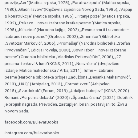
poezije „Aer “(Matica srpska, 1978), „Parafraze puta“ (Matica srpska,
1980), „Gladni lavovi“(Književna zajednica Novog Sada, 1985), „Vapaji
& konstrukcije“ (Matica srpska, 1986), „Pitanje poze“ (Matica srpska,
1992), „Prikaze – nove i izabrane kratke pesme “(Matica srpska,
1995), „Klisurine“ (Narodna knjiga, 2002), „Pesme smrti i razonode –
izabrane i nove pesme“ (Orpheus, 2002), „Smernice “(Biblioteka
„Svetozar Marković“, 2006), „Promašaji“ (Narodna biblioteka „Stefan
Prvovenčani“, Edicija Povelja, 2008), „Sovin izbor – nove i izabrane
pesme“ (Gradska biblioteka „Vladislav Petković Dis“, 2008), „27
pesama: tenkovi & lune“(KCNS, 2011), „Nesvršeno“ (dvojezično
izdanje, Matica makedonska / Arka, 2011), Tufne – izabrane
pesme (Narodna biblioteka Srbije i Zadužbina „Desanka Maksimović“,
2013), „H&Q“ (Arhipelag, 2013), „Format zveri“ (Arhipelag,
2015), „Szurdokok“ (Forum, 2019), „Udaljeni bubnjevi“ (KCNS, 2020).
Romani: „Purpurna dekada“ (2020) i „Španska čizma“ (2021). Dobitnik
je brojnih nagrada. Prevođen, zastupljen, biran, postavljan itd. Živi u
Novom Sadu.
facebook.com/BulevarBooks
instagram.com/bulevarbooks