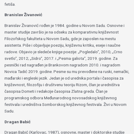
fetiša.
Branislav Živanović
Branislav Živanović rođen je 1984. godine u Novom Sadu. Osnovne i
master studije završio je na odseku za komparativnu književnost
Filozofskog fakulteta u Novom Sadu, gde je zaposlen na mestu
asistenta. Piše i objavljuje poeziju, književnu kritiku, eseje i naučne
radove. Objavio je sledeće knjige poezije: „Pogledalo“, 2010; „Crno
svetlo“, 2012; „Sidro“, 2017. i „Pesma galiota“, 2019. godine. Za
pesnički rad nagrađen je Brankovom nagradom 2010. i nagradom
Novica Tadić 2019. godine. Pesme su mu prevođene na ruski, nemački,
mađarski i engleski jezik. Jedan je od urednika portala i časopisa za
književnost, filozofiju i društvenu teoriju Rizom, član je uredništva
časopisa Dometi i redakcije časopisa Zlatna greda. Član je
programskog odbora Međunarodnog novosadskog književnog
festivala i uredništva Somborskog književnog festivala. Živi u Novom
Sadu.
Dragan Babić
Dragan Babić (Karlovac, 1987), osnovne, master i doktorske studije