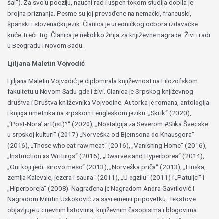
šal“). Za svoju poeziju, naučni rad i uspeh tokom studija dobila je
brojna priznanja. Pesme su joj prevođene na nemački, francuski,
španski i slovenački jezik. Članica je uredničkog odbora izdavačke
kuće Treći Trg. Članica je nekoliko žirija za književne nagrade. Živi i radi
u Beogradu i Novom Sadu.
Ljiljana Maletin Vojvodić
Ljiljana Maletin Vojvodić je diplomirala književnost na Filozofskom
fakultetu u Novom Sadu gde i živi. Članica je Srpskog književnog
društva i Društva književnika Vojvodine. Autorka je romana, antologija
i knjiga umetnika na srpskom i engleskom jeziku: „Skrik“ (2020),
„‘Post-Nora’ art(ist)?“ (2020), „Nostalgija za Severom #Slika Švedske
u srpskoj kulturi“ (2017) „Norveška od Bjernsona do Knausgora“
(2016), „Those who eat raw meat“ (2016), „Vanishing Home“ (2016),
„Instruction as Writings“ (2016), „Dwarves and Hyperborea“ (2014),
„Oni koji jedu sirovo meso“ (2013), „Norveška priča“ (2013), „Finska,
zemlja Kalevale, jezera i sauna“ (2011), „U egzilu“ (2011) i „Patuljci“ i
„Hiperboreja“ (2008). Nagrađena je Nagradom Andra Gavrilović i
Nagradom Milutin Uskoković za savremenu pripovetku. Tekstove
objavljuje u dnevnim listovima, književnim časopisima i blogovima: