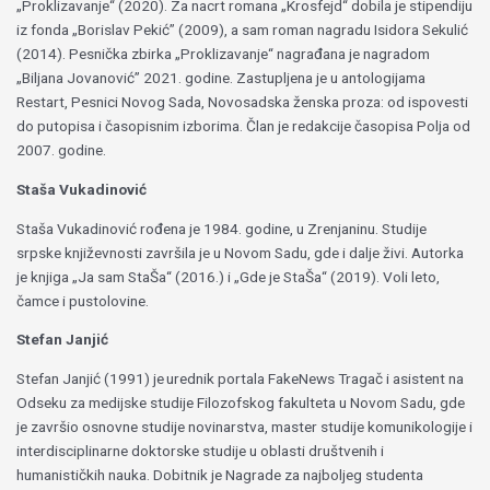
„Proklizavanje“ (2020). Za nacrt romana „Krosfejd“ dobila je stipendiju
iz fonda „Borislav Pekić” (2009), a sam roman nagradu Isidora Sekulić
(2014). Pesnička zbirka „Proklizavanje“ nagrađana je nagradom
„Biljana Jovanović” 2021. godine. Zastupljena je u antologijama
Restart, Pesnici Novog Sada, Novosadska ženska proza: od ispovesti
do putopisa i časopisnim izborima. Član je redakcije časopisa Polja od
2007. godine.
Staša Vukadinović
Staša Vukadinović rođena je 1984. godine, u Zrenjaninu. Studije
srpske književnosti završila je u Novom Sadu, gde i dalje živi. Autorka
je knjiga „Ja sam StaŠa“ (2016.) i „Gde je StaŠa“ (2019). Voli leto,
čamce i pustolovine.
Stefan Janjić
Stefan Janjić (1991) je urednik portala FakeNews Tragač i asistent na
Odseku za medijske studije Filozofskog fakulteta u Novom Sadu, gde
je završio osnovne studije novinarstva, master studije komunikologije i
interdisciplinarne doktorske studije u oblasti društvenih i
humanističkih nauka. Dobitnik je Nagrade za najboljeg studenta