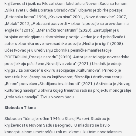
književnost i jezik na Filozofskom fakultetu u Novom Sadu sa temom
„Slika sveta u delu Dositeja Obradovića“. Objavio je zbirke poezije:
„Betonska koma“ 1996, „Krvava sisa“ 2001, „Nove domovine“ 2007,
„Metak“ 2012, „Pobacani pasvordi – izbor iz poezije sa prevodom na
engleski“ (2015), „Mehanički monstrumi“ (2020). Zastupljen je u
brojnim antologijama i zbornicima poezije. Jedan je od priređivača i
autor u zborniku nove novosadske poezije „Nešto je u igri“ (2008).
Učestvovao je u uređivanju zbornika pesničke manifestacije
POETARIUM „Poezija narodu“ (2020). Autor je antologije novosadske
poezije koju pišu žene „Nevidljiva zebra“ (2021.) Urednik je edicije
knjiga „Iza barkade“ u okviru asocijacije „Kulturanova“. Priredio je
tematski broj časopisa za književnost, filozofiju i društvenu teoriju
„Rizom“ posvećen „Studijama invalidnosti“ (2021.) Aktivista je „Novog
kulturnog naselja“ u okviru kojeg trenutno radi na projektu monografije
„Pola veka naselja“. Živi u Novom Sadu.
Slobodan Tišma
Slobodan Tišma je rođen 1946. u Staroj Pazovi. Studirao je
književnost u Novom Sadu i Beogradu. U mladosti se bavio
konceptualnom umetnošću i rok muzikom u kultnim novotalasnim