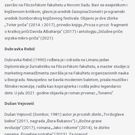
završio na Filozofskom fakultetu u Novom Sadu. Bavi se esejistikom i
književnom kritikom, glavni je urednik časopisa Dometi i programski
urednik Somborskog književnog festivala. Objavio je dve zbirke
„Tviter priča“ (2014. i 2017), priredio knjigu „Proza o prozi: fragmenti
o kratkoj priči Davida Albaharija“ (2017) i antologiju „Sićušne priče:
srpska mikro-priča“ (2021).
Dubravka Rebić
Dubravka Rebić (1990) rođena je i odrasla na Limanu jedan.
Diplomirala je žurnalistiku na Filozofskom fakultetu, a master studije iz
marketing menadžmenta završila je na Fakultetu organizacionih nauka
u Beogradu. Neuspešno se bavila modernim baletom, pisala muzičke i
filmske recenzije, radila kao kopirajterka i rodila jedno legendarno
dete. U julu 2021. godine objavila je roman prvenac „Tonemo”.
Dušan Vejnović
Dušan Vejnović (Sombor, 1981) autor je proznih zbirki „Tvrdoglave
beline“ (2011, nagrada „Đura Đukanov“) i „Bočne grane
evolucije“ (2017), romana „Jako i nikome“ (2014), te zbirke
pesama „Posebne potrebe“ (2013). Za prevod