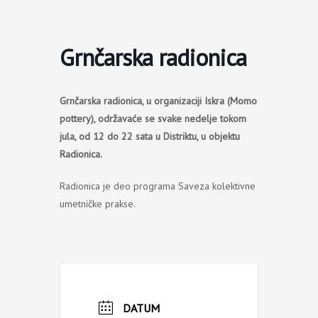
Пређи
на
садржај
Grnčarska radionica
Grnčarska radionica, u organizaciji Iskra (Momo
pottery), održavaće se svake nedelje tokom
jula, od 12 do 22 sata u Distriktu, u objektu
Radionica.
Radionica je deo programa Saveza kolektivne
umetničke prakse.
DATUM