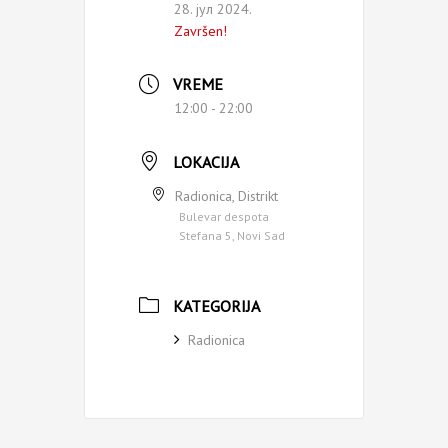
28. јул 2024.
Završen!
VREME
12:00 - 22:00
LOKACIJA
Radionica, Distrikt
Bulevar despota
Stefana 5, Novi Sad
KATEGORIJA
Radionica