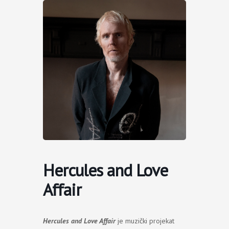
Пређи
на
садржај
Hercules and Love
Affair
Hercules and Love Affair
je muzički projekat