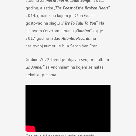
albuma za
Moshi Moshi
,
„Blue Songs“
2011.
godine, a zatim
„The Feast of the Broken Heart“
2014. godine, na kojem je Džon Grant
gostovao na singlu
„I Try To Talk To You“
. Na
njihovom četvrtom albumu
„Omnion“
koji je
2017. godine izdao
Atlantic Records
, na
naslovnoj numeri je bila Šeron Van Eten.
Godine 2022. bend je objavio svoj peti album
„In Amber“
sa Anohnijem na kojem se nalazi
nekoliko pesama.