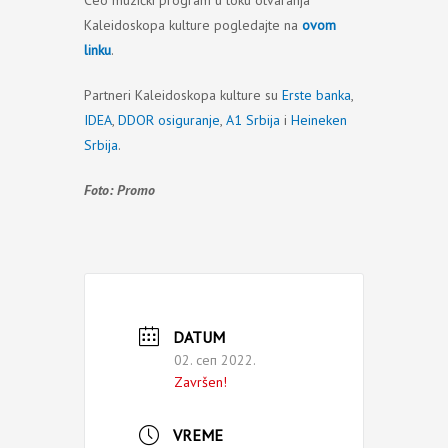
Ceo muzički program u toku otvaranja
Kaleidoskopa kulture pogledajte na
ovom
linku
.
Partneri Kaleidoskopa kulture su
Erste banka
,
IDEA
,
DDOR osiguranje
,
A1 Srbija
i
Heineken
Srbija
.
Foto: Promo
DATUM
02. сеп 2022.
Završen!
VREME