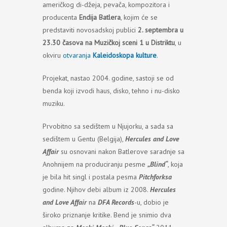
američkog di-džeja, pevača, kompozitora i
producenta
Endija Batlera
, kojim će se
predstaviti novosadskoj publici
2. septembra u
23.30 časova na Мuzičkoj sceni 1 u Distriktu
, u
okviru
otvaranja
Kaleidoskopa kulture
.
Projekat, nastao 2004. godine, sastoji se od
benda koji izvodi haus, disko, tehno i nu-disko
muziku.
Prvobitno sa sedištem u Njujorku, a sada sa
sedištem u Gentu (Belgija),
Hercules and Love
Affair
su osnovani nakon Batlerove saradnje sa
Anohnijem na produciranju pesme
„Blind“
, koja
je bila hit singl i postala pesma
Pitchforksa
godine. Njihov debi album iz 2008.
Hercules
and Love Affair
na
DFA Records
-u, dobio je
široko priznanje kritike. Bend je snimio dva