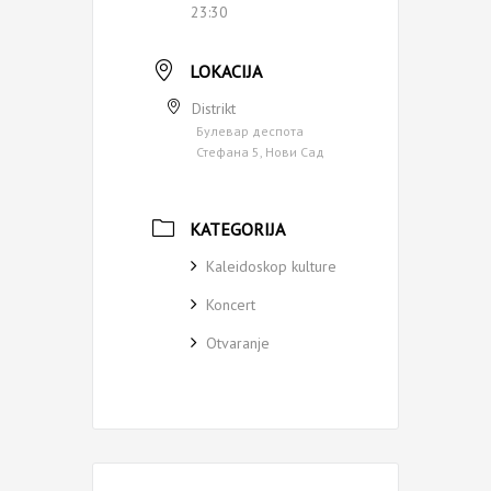
23:30
LOKACIJA
Distrikt
Булевар деспота
Стефана 5, Нови Сад
KATEGORIJA
Kaleidoskop kulture
Koncert
Otvaranje