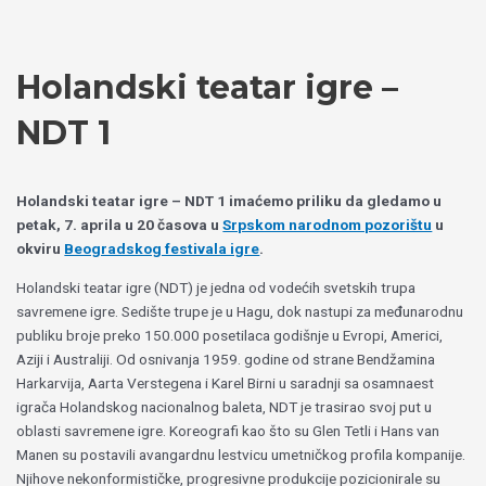
Пређи
Izaberite
на
jezik
садржај
Holandski teatar igre –
NDT 1
Holandski teatar igre – NDT 1 imaćemo priliku da gledamo u
petak, 7. aprila u 20 časova u
Srpskom narodnom pozorištu
u
okviru
Beogradskog festivala igre
.
Holandski teatar igre (NDT) je jedna od vodećih svetskih trupa
savremene igre. Sedište trupe je u Hagu, dok nastupi za međunarodnu
publiku broje preko 150.000 posetilaca godišnje u Evropi, Americi,
Aziji i Australiji. Od osnivanja 1959. godine od strane Bendžamina
Harkarvija, Aarta Verstegena i Karel Birni u saradnji sa osamnaest
igrača Holandskog nacionalnog baleta, NDT je trasirao svoj put u
oblasti savremene igre. Koreografi kao što su Glen Tetli i Hans van
Manen su postavili avangardnu lestvicu umetničkog profila kompanije.
Njihove nekonformističke, progresivne produkcije pozicionirale su