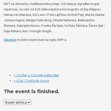
NDT na domaćoj i međunarodnoj mapi. Od tada je izgrađen bogat
repertoar, sa više od 620 dela majstora koreografa Jiržija Kilijana i
Hansa van Manena, Sol Leon i Pola Lajtfuta, Kristal Pajt, Marka Gekea,
Johana Ingera, Medija Valerskog, Ohada Naharina, Aleksandra
Ekmana, Gabrijele Karizo, Franka Šartijea, Hofeša Šehtera, Šaron Ejal i
Gaja Behara, kao i mnogih drugih…
Ulaznice
možete rezervisati na sajtu SNP-a.
+ Dodaj u Google kalendar
+ iCal / Outlook izvoz
The event is finished.