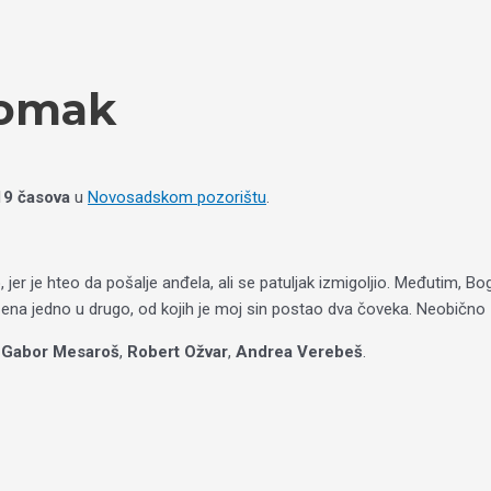
tomak
 19 časova
u
Novosadskom pozorištu
.
r je hteo da pošalje anđela, ali se patuljak izmigoljio. Međutim, Bog
šena jedno u drugo, od kojih je moj sin postao dva čoveka. Neobično
,
Gabor Mesaroš
,
Robert Ožvar
,
Andrea Verebeš
.