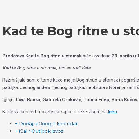
Пређи
Izaberite
на
jezik
садржај
Kad te Bog ritne u s
Predstava Kad te Bog ritne u stomak
biće izvedena
23. aprila u
Kad te Bog ritne u stomak, tad se rodi dete
.
Razmišljala sam o tome kako me je Bog ritnuo u stomak i pogrešio, je
patuljka. Jednog anđela i jednog patuljka, neobična stvorenja zamr
Igraju:
Livia Banka
,
Gabriela Crnković
,
Timea Filep
,
Boris Kučov
Karte za koncert možete da kupite ili rezervišete na
linku
.
+ Dodaj u Google kalendar
+ iCal / Outlook izvoz