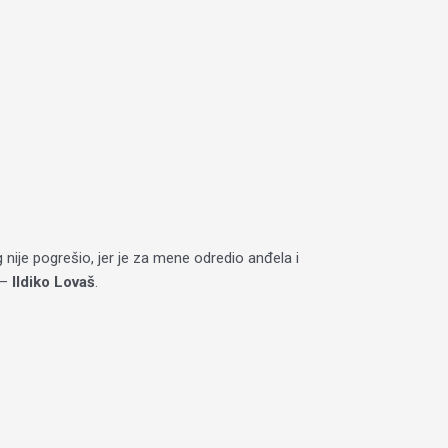
 nije pogrešio, jer je za mene odredio anđela i
 –
Ildiko Lovaš
.