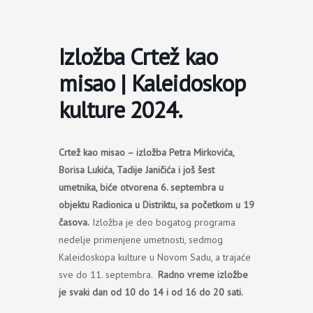
Пређи
на
садржај
Izložba Crtež kao
misao | Kaleidoskop
kulture 2024.
Crtež kao misao – izložba Petra Mirkovića,
Borisa Lukića, Tadije Janičića i još šest
umetnika, biće otvorena 6. septembra u
objektu Radionica u Distriktu, sa početkom u 19
časova.
Izložba je deo bogatog programa
nedelje primenjene umetnosti, sedmog
Kaleidoskopa kulture u Novom Sadu, a trajaće
sve do 11. septembra.
Radno vreme izložbe
je svaki dan od 10 do 14 i od 16 do 20 sati.