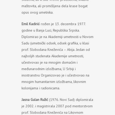
maštovita, ali promišljena dela krase bogat
opus ovog umetnika.
Emil Kadirić
rođen je 13. decembra 1977.
godine u Banja Luci, Republika Srpska.
Diplomirao je na Akademiji umetnosti u Novom
Sadu (umetnički odsek, odsek grafika, u klasi
prof. Slobodana Kneževića – Abija. Jedan od
najboljih studenata Akademije umetnosti,
učestvovao je na mnogim domaćim i
međunarodnim izložbama, U Srbiji i
inostranstvu Organizovao je i učestvovao na
mnogim humanitarnim izložbama, likovnim
kolonijama i radionicama.
Jasna Gulan Ružić
(1976. Novi Sad) diplomirala
je 2002. i magistrirala 2007. pod mentorstvom
prof. Slobodana Kneževića na Likovnom