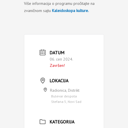
Više informacija o programu pročitajte na
zvaničnom sajtu
Kaleidoskopa kulture.
DATUM
06. сеп 2024.
Završen!
LOKACIJA
Radionica, Distrikt
Bulevar despota
Stefana 5, Novi Sad
KATEGORIJA