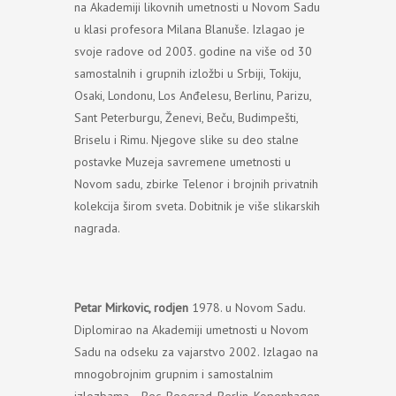
na Akademiji likovnih umetnosti u Novom Sadu
u klasi profesora Milana Blanuše. Izlagao je
svoje radove od 2003. godine na više od 30
samostalnih i grupnih izložbi u Srbiji, Tokiju,
Osaki, Londonu, Los Anđelesu, Berlinu, Parizu,
Sant Peterburgu, Ženevi, Beču, Budimpešti,
Briselu i Rimu. Njegove slike su deo stalne
postavke Muzeja savremene umetnosti u
Novom sadu, zbirke Telenor i brojnih privatnih
kolekcija širom sveta. Dobitnik je više slikarskih
nagrada.
Petar Mirkovic, rodjen
1978. u Novom Sadu.
Diplomirao na Akademiji umetnosti u Novom
Sadu na odseku za vajarstvo 2002. Izlagao na
mnogobrojnim grupnim i samostalnim