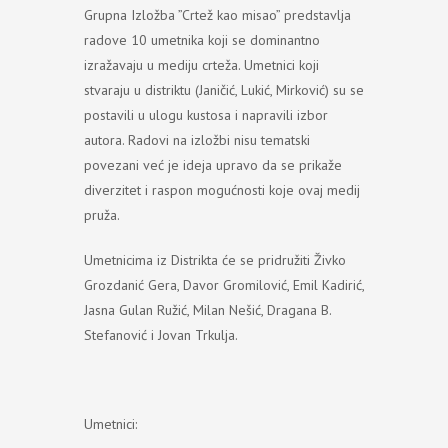
Grupna Izložba ”Crtež kao misao” predstavlja
radove 10 umetnika koji se dominantno
izražavaju u mediju crteža. Umetnici koji
stvaraju u distriktu (Janičić, Lukić, Mirković) su se
postavili u ulogu kustosa i napravili izbor
autora. Radovi na izložbi nisu tematski
povezani već je ideja upravo da se prikaže
diverzitet i raspon mogućnosti koje ovaj medij
pruža.
Umetnicima iz Distrikta će se pridružiti Živko
Grozdanić Gera, Davor Gromilović, Emil Kadirić,
Jasna Gulan Ružić, Milan Nešić, Dragana B.
Stefanović i Jovan Trkulja.
Umetnici: