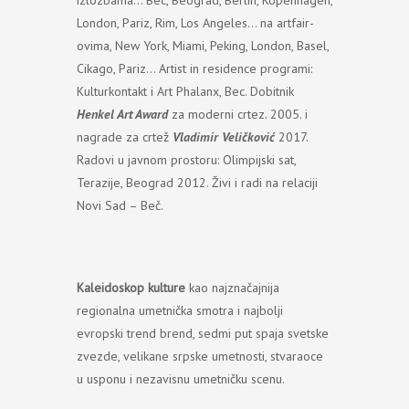
izlozbama… Bec, Beograd, Berlin, Kopenhagen,
London, Pariz, Rim, Los Angeles… na artfair-
ovima, New York, Miami, Peking, London, Basel,
Cikago, Pariz… Artist in residence programi:
Kulturkontakt i Art Phalanx, Bec. Dobitnik
Henkel Art Award
za moderni crtez. 2005. i
nagrade za crtež
Vladimir Veličković
2017.
Radovi u javnom prostoru: Olimpijski sat,
Terazije, Beograd 2012. Živi i radi na relaciji
Novi Sad – Beč.
Kaleidoskop kulture
kao najznačajnija
regionalna umetnička smotra i najbolji
evropski trend brend, sedmi put spaja svetske
zvezde, velikane srpske umetnosti, stvaraoce
u usponu i nezavisnu umetničku scenu.