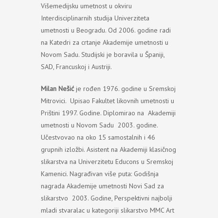
Višemedijsku umetnost u okviru
Interdisciplinarnih studija Univerziteta
umetnosti u Beogradu. Od 2006. godine radi
na Katedri za crtanje Akademije umetnosti u
Novom Sadu. Studijski je boravila u Španiji,
SAD, Francuskoj i Austriji.
Milan Nešić
je rođen 1976. godine u Sremskoj
Mitrovici. Upisao Fakultet likovnih umetnosti u
Prištini 1997. Godine. Diplomirao na Akademiji
umetnosti u Novom Sadu 2003. godine.
Učestvovao na oko 15 samostalnih i 46
grupnih izložbi. Asistent na Akademiji klasičnog
slikarstva na Univerzitetu Educons u Sremskoj
Kamenici. Nagrađivan više puta: Godišnja
nagrada Akademije umetnosti Novi Sad za
slikarstvo 2003. Godine, Perspektivni najbolji
mladi stvaralac u kategoriji slikarstvo MMC Art