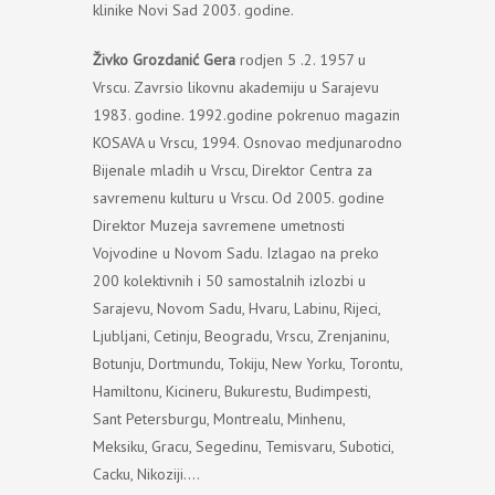
klinike Novi Sad 2003. godine.
Živko Grоzdanić Gera
rodjen 5 .2. 1957 u
Vrscu. Zavrsio likovnu akademiju u Sarajevu
1983. godine. 1992.godine pokrenuo magazin
KOSAVA u Vrscu, 1994. Osnovao medjunarodno
Bijenale mladih u Vrscu, Direktor Centra za
savremenu kulturu u Vrscu. Od 2005. godine
Direktor Muzeja savremene umetnosti
Vojvodine u Novom Sadu. Izlagao na preko
200 kolektivnih i 50 samostalnih izlozbi u
Sarajevu, Novom Sadu, Hvaru, Labinu, Rijeci,
Ljubljani, Cetinju, Beogradu, Vrscu, Zrenjaninu,
Botunju, Dortmundu, Tokiju, New Yorku, Torontu,
Hamiltonu, Kicineru, Bukurestu, Budimpesti,
Sant Petersburgu, Montrealu, Minhenu,
Meksiku, Gracu, Segedinu, Temisvaru, Subotici,
Cacku, Nikoziji….