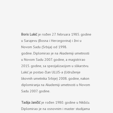
Boris Lukić
je rođen 27. februara 1985. godine
u Sarajevu (Bosna i Hercegovina) i živi u
Novom Sadu (Srbija) od 1998.
godine. Diplomirao je na Akademiji umetnosti
u Novom Sadu 2007. godine, a magistrirao
2015. godine, sa specijalizacijom u slikarstvu.
Lukić je postao član ULUS-a (Udruženje
likovnih umetnika Srbije) 2008. godine, nakon
diplomiranja na Akademiji umetnosti u Novom
Sadu 2007. godine.
Tadija Janičić
je rođen 1980. godine u Nikšiću.
Diplomirao je na osnovnim i master studijama