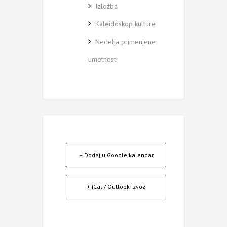
Izložba
Kaleidoskop kulture
Nedelja primenjene
umetnosti
+ Dodaj u Google kalendar
+ iCal / Outlook izvoz