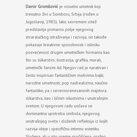
Davor Gromilović
je vizuelni umetnik koji
trenutno živi u Somboru, Srbija (rođen u
Jugoslaviji, 1985). Iako savremeni crtež
predstavlja primarno polje njegovog
stvaralačkog istraživanja i razvoja, on takođe
pokazuje kreativne sposobnosti i istinsku
posvećenost drugim umetničkim formama kao
što su slikarstvo, ilustracija, grafika, murali,
umetnički fanzini itd. Njegov rad je narativan i
često inspirisan fantastičnim motivima bajki,
narodne umetnosti, pop nadrealizma, naučne
fantastike, pa i severnorenesansnih majstora
slikarstva, kao i ličnim iskustvima i unutrašnjim
svetom. U njegovom radu uočava se
dominantna upotreba simbola, njegovog
unutrašnjeg sveta i složenih refleksija iz kojih
razvija ideje i specifičnu intimnu estetiku.
Složena, ali u isto vreme pročišćena, snažno