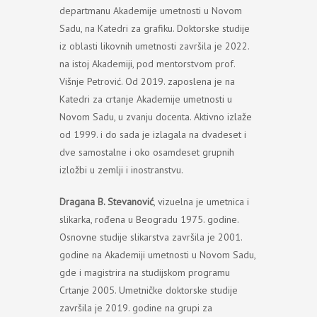
departmanu Akademije umetnosti u Novom
Sadu, na Katedri za grafiku. Doktorske studije
iz oblasti likovnih umetnosti završila je 2022.
na istoj Akademiji, pod mentorstvom prof.
Višnje Petrović. Od 2019. zaposlena je na
Katedri za crtanje Akademije umetnosti u
Novom Sadu, u zvanju docenta. Aktivno izlaže
od 1999. i do sada je izlagala na dvadeset i
dve samostalne i oko osamdeset grupnih
izložbi u zemlji i inostranstvu.
Dragana B. Stevanović
, vizuelna je umetnica i
slikarka, rođena u Beogradu 1975. godine.
Osnovne studije slikarstva završila je 2001.
godine na Akademiji umetnosti u Novom Sadu,
gde i magistrira na studijskom programu
Crtanje 2005. Umetničke doktorske studije
završila je 2019. godine na grupi za