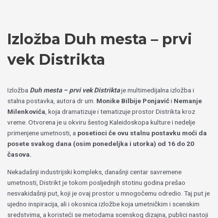
Пређи
Izaberite
на
jezik
садржај
Izložba Duh mesta – prvi
vek Distrikta
Izložba
Duh mesta – prvi vek Distrikta
je multimedijalna izložba i
stalna postavka, autora dr um.
Monike Bilbije Ponjavić
i
Nemanje
Milenkovića
, koja dramatizuje i tematizuje prostor Distrikta kroz
vreme. Otvorena je u okviru šestog Kaleidoskopa kulture i nedelje
primenjene umetnosti, a
posetioci će ovu stalnu postavku moći da
posete svakog dana (osim ponedeljka i utorka) od 16 do 20
časova.
Nekadašnji industrijski kompleks, današnji centar savremene
umetnosti, Distrikt je tokom posljednjih stotinu godina prešao
nesvakidašnji put, koji je ovaj prostor u mnogočemu odredio. Taj put je
ujedno inspiracija, ali i okosnica izložbe koja umetničkim i scenskim
sredstvima, a koristeći se metodama scenskog dizajna, publici nastoji