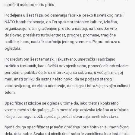
ispričati malo poznatu priču.
Podeljena u šest faza, od osnivanja fabrike, preko II svetskog rata i
NATO bombardovanja, do Evropske prestonice kulture, izložba,
organizacijom, ali i građenjem prostora nastoji, na trenutke vrlo
doslovno, preslikati turbulentnost, progres, promene, tragične
sudbine, haos, nadu i kakofoniju jednog vremena. Poput odraza u
ogledalu.
Posredstvom šest tematski, iskustveno, umetnički i sadržajno
različito tretiranih, kao i fizički odvojenih soba, posvećenih određenim
periodima, publika će, kroz interakciju sa sobama, u većoj ili manjoj
meri, imati priliku da sazna nešto novo, da se podseti starog i
zaboravljenog, direktno učestvuje, da se igra i istražuje, svojim čulima i
telom.
Specifičnost izložbe se ogleda u tome da, iako tretira konkretno
vreme, mesto i događaje, „Duh mesta“ nije arhivska izložba artefakata
i činjenica nego izložba pričanja priča i stvaranja novih iskustava.
Njena druga specifičnost je način građenja i preispitivanja umetničkog
dela, dela-sobe. Svaka od njenih šest soba je zamišljena kao instalacija