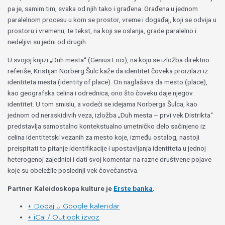
pa je, samim tim, svaka od njih tako i građena. Građena u jednom
paralelnom procesu u kom se prostor, vreme i događaj, koji se odvija u
prostoru i vremenu, te tekst, na koji se oslanja, grade paralelno i
nedeljivi su jedni od drugih.
U svojoj knjizi „Duh mesta“ (Genius Loci), na koju se izložba direktno
referiše, Kristijan Norberg Šulc kaže da identitet čoveka proizilazi iz
identiteta mesta (identity of place). On naglašava da mesto (place),
kao geografska celina i odrednica, ono što čoveku daje njegov
identitet. U tom smislu, a vodeći se idejama Norberga Šulca, kao
jednom od neraskidivih veza, izložba „Duh mesta – prvi vek Distrikta“
predstavlja samostalno kontekstualno umetničko delo sačinjeno iz
celina identitetski vezanih za mesto koje, između ostalog, nastoji
preispitati to pitanje identifikacije i upostavljanja identiteta u jednoj
heterogenoj zajednici i dati svoj komentar na razne društvene pojave
koje su obeležile poslednji vek čovečanstva.
Partner Kaleidoskopa kulture je
Erste banka
.
+ Dodaj u Google kalendar
+ iCal / Outlook izvoz