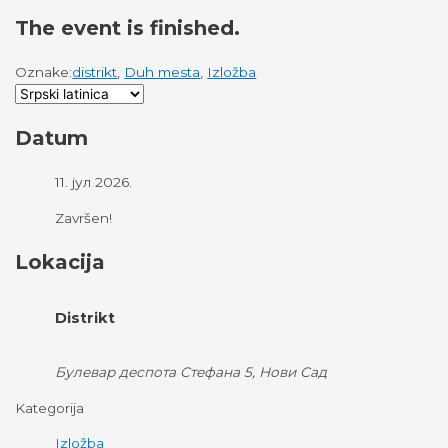
The event is finished.
Oznake:
distrikt
,
Duh mesta
,
Izložba
Datum
11. јул 2026.
Završen!
Lokacija
Distrikt
Булевар деспота Стефана 5, Нови Сад
Kategorija
Izložba