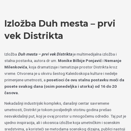
Пређи
Izaberite
на
jezik
садржај
Izložba Duh mesta – prvi
vek Distrikta
Izložba
Duh mesta – prvi vek Distrikta
je multimedijalna izložba i
stalna postavka, autora dr um.
Monike Bilbije Ponjavić
i
Nemanje
Milenkovića
, koja dramatizuje i tematizuje prostor Distrikta kroz
vreme. Otvorena je u okviru šestog Kaleidoskopa kulture i nedelje
primenjene umetnosti, a
posetioci će ovu stalnu postavku moći da
posete svakog dana (osim ponedeljka i utorka) od 16 do 20
časova.
Nekadašnji industrijski kompleks, današnji centar savremene
umetnosti, Distrikt je tokom posljednjih stotinu godina prešao
nesvakidašnji put, koji je ovaj prostor u mnogočemu odredio. Taj put je
ujedno inspiracija, ali i okosnica izložbe koja umetničkim i scenskim
sredstvima, a koristeći se metodama scenskog dizajna, publici nastoji