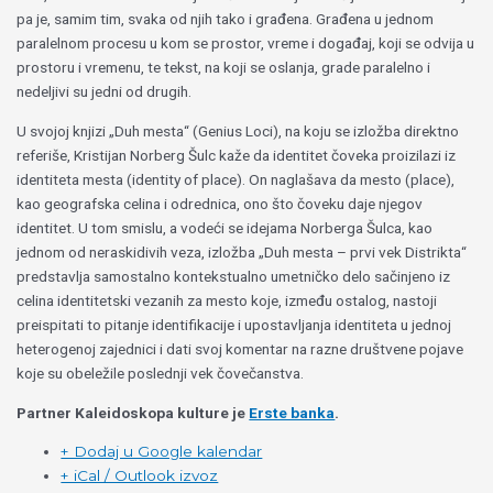
pa je, samim tim, svaka od njih tako i građena. Građena u jednom
paralelnom procesu u kom se prostor, vreme i događaj, koji se odvija u
prostoru i vremenu, te tekst, na koji se oslanja, grade paralelno i
nedeljivi su jedni od drugih.
U svojoj knjizi „Duh mesta“ (Genius Loci), na koju se izložba direktno
referiše, Kristijan Norberg Šulc kaže da identitet čoveka proizilazi iz
identiteta mesta (identity of place). On naglašava da mesto (place),
kao geografska celina i odrednica, ono što čoveku daje njegov
identitet. U tom smislu, a vodeći se idejama Norberga Šulca, kao
jednom od neraskidivih veza, izložba „Duh mesta – prvi vek Distrikta“
predstavlja samostalno kontekstualno umetničko delo sačinjeno iz
celina identitetski vezanih za mesto koje, između ostalog, nastoji
preispitati to pitanje identifikacije i upostavljanja identiteta u jednoj
heterogenoj zajednici i dati svoj komentar na razne društvene pojave
koje su obeležile poslednji vek čovečanstva.
Partner Kaleidoskopa kulture je
Erste banka
.
+ Dodaj u Google kalendar
+ iCal / Outlook izvoz