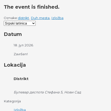
The event is finished.
Oznake:
distrikt
,
Duh mesta
,
Izložba
Datum
18. јул 2026.
Završen!
Lokacija
Distrikt
Булевар деспота Стефана 5, Нови Сад
Kategorija
Izložba