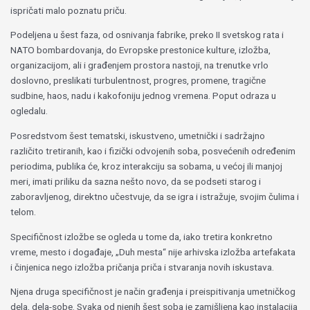
ispričati malo poznatu priču.
Podeljena u šest faza, od osnivanja fabrike, preko II svetskog rata i
NATO bombardovanja, do Evropske prestonice kulture, izložba,
organizacijom, ali i građenjem prostora nastoji, na trenutke vrlo
doslovno, preslikati turbulentnost, progres, promene, tragične
sudbine, haos, nadu i kakofoniju jednog vremena. Poput odraza u
ogledalu.
Posredstvom šest tematski, iskustveno, umetnički i sadržajno
različito tretiranih, kao i fizički odvojenih soba, posvećenih određenim
periodima, publika će, kroz interakciju sa sobama, u većoj ili manjoj
meri, imati priliku da sazna nešto novo, da se podseti starog i
zaboravljenog, direktno učestvuje, da se igra i istražuje, svojim čulima i
telom.
Specifičnost izložbe se ogleda u tome da, iako tretira konkretno
vreme, mesto i događaje, „Duh mesta“ nije arhivska izložba artefakata
i činjenica nego izložba pričanja priča i stvaranja novih iskustava.
Njena druga specifičnost je način građenja i preispitivanja umetničkog
dela, dela-sobe. Svaka od njenih šest soba je zamišljena kao instalacija