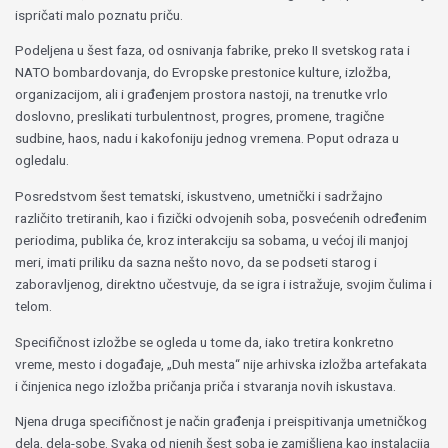
ispričati malo poznatu priču.
Podeljena u šest faza, od osnivanja fabrike, preko II svetskog rata i
NATO bombardovanja, do Evropske prestonice kulture, izložba,
organizacijom, ali i građenjem prostora nastoji, na trenutke vrlo
doslovno, preslikati turbulentnost, progres, promene, tragične
sudbine, haos, nadu i kakofoniju jednog vremena. Poput odraza u
ogledalu.
Posredstvom šest tematski, iskustveno, umetnički i sadržajno
različito tretiranih, kao i fizički odvojenih soba, posvećenih određenim
periodima, publika će, kroz interakciju sa sobama, u većoj ili manjoj
meri, imati priliku da sazna nešto novo, da se podseti starog i
zaboravljenog, direktno učestvuje, da se igra i istražuje, svojim čulima i
telom.
Specifičnost izložbe se ogleda u tome da, iako tretira konkretno
vreme, mesto i događaje, „Duh mesta“ nije arhivska izložba artefakata
i činjenica nego izložba pričanja priča i stvaranja novih iskustava.
Njena druga specifičnost je način građenja i preispitivanja umetničkog
dela, dela-sobe. Svaka od njenih šest soba je zamišljena kao instalacija