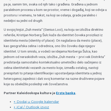
pa je, samim tim, svaka od njih tako i građena. Građena u jednom
paralelnom procesu u kom se prostor, vreme i događaj, koji se odvija u
prostoru i vremenu, te tekst, na koji se oslanja, grade paralelno i
nedeljivi su jedni od drugih.
U svojoj knjizi „Duh mesta“ (Genius Loci), na koju se izložba direktno
referiše, Kristijan Norberg Šulc kaže da identitet čoveka proizilazi iz
identiteta mesta (identity of place). On naglašava da mesto (place),
kao geografska celina i odrednica, ono što čoveku daje njegov
identitet. U tom smislu, a vodeći se idejama Norberga Šulca, kao
jednom od neraskidivih veza, izložba „Duh mesta – prvi vek Distrikta“
predstavlja samostalno kontekstualno umetničko delo sačinjeno iz
celina identitetski vezanih za mesto koje, između ostalog, nastoji
preispitati to pitanje identifikacije i upostavljanja identiteta u jednoj
heterogenoj zajednici i dati svoj komentar na razne društvene pojave
koje su obeležile poslednji vek čovečanstva.
Partner Kaleidoskopa kulture je
Erste banka
.
+ Dodaj u Google kalendar
+ iCal / Outlook izvoz