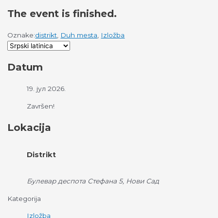
The event is finished.
Oznake:
distrikt
,
Duh mesta
,
Izložba
Datum
19. јул 2026.
Završen!
Lokacija
Distrikt
Булевар деспота Стефана 5, Нови Сад
Kategorija
Izložba