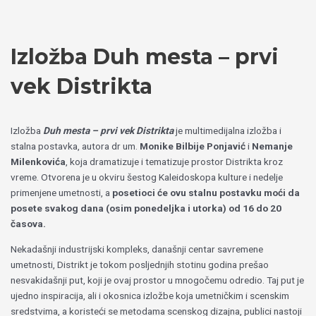
Пређи
Izaberite
на
jezik
садржај
Izložba Duh mesta – prvi
vek Distrikta
Izložba
Duh mesta – prvi vek Distrikta
je multimedijalna izložba i
stalna postavka, autora dr um.
Monike Bilbije Ponjavić
i
Nemanje
Milenkovića
, koja dramatizuje i tematizuje prostor Distrikta kroz
vreme. Otvorena je u okviru šestog Kaleidoskopa kulture i nedelje
primenjene umetnosti, a
posetioci će ovu stalnu postavku moći da
posete svakog dana (osim ponedeljka i utorka) od 16 do 20
časova.
Nekadašnji industrijski kompleks, današnji centar savremene
umetnosti, Distrikt je tokom posljednjih stotinu godina prešao
nesvakidašnji put, koji je ovaj prostor u mnogočemu odredio. Taj put je
ujedno inspiracija, ali i okosnica izložbe koja umetničkim i scenskim
sredstvima, a koristeći se metodama scenskog dizajna, publici nastoji