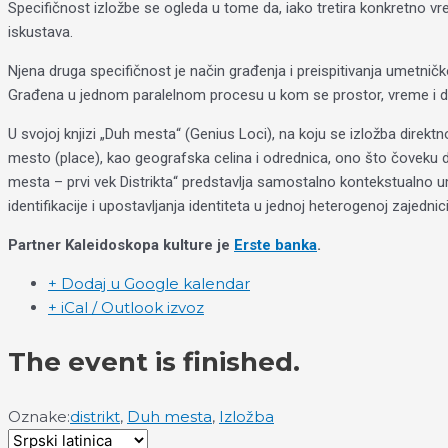
Specifičnost izložbe se ogleda u tome da, iako tretira konkretno vre
iskustava.
Njena druga specifičnost je način građenja i preispitivanja umetničk
Građena u jednom paralelnom procesu u kom se prostor, vreme i događa
U svojoj knjizi „Duh mesta“ (Genius Loci), na koju se izložba direktno
mesto (place), kao geografska celina i odrednica, ono što čoveku d
mesta – prvi vek Distrikta“ predstavlja samostalno kontekstualno ume
identifikacije i upostavljanja identiteta u jednoj heterogenoj zajedn
Partner Kaleidoskopa kulture je
Erste banka
.
+ Dodaj u Google kalendar
+ iCal / Outlook izvoz
The event is finished.
Oznake:
distrikt
,
Duh mesta
,
Izložba