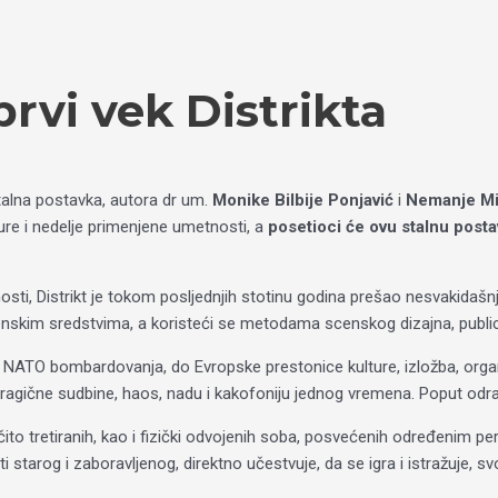
rvi vek Distrikta
stalna postavka, autora dr um.
Monike Bilbije Ponjavić
i
Nemanje Mi
ure i nedelje primenjene umetnosti, a
posetioci će ovu stalnu post
ti, Distrikt je tokom posljednjih stotinu godina prešao nesvakidašnj
scenskim sredstvima, a koristeći se metodama scenskog dizajna, publici
 i NATO bombardovanja, do Evropske prestonice kulture, izložba, organ
 tragične sudbine, haos, nadu i kakofoniju jednog vremena. Poput odr
ito tretiranih, kao i fizički odvojenih soba, posvećenih određenim per
i starog i zaboravljenog, direktno učestvuje, da se igra i istražuje, sv