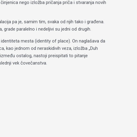
injenica nego izložba pričanja priča i stvaranja novih
acija pa je, samim tim, svaka od njih tako i građena.
grade paralelno i nedeljivi su jedni od drugih.
z identiteta mesta (identity of place). On naglašava da
ca, kao jednom od neraskidivih veza, izložba „Duh
zmeđu ostalog, nastoji preispitati to pitanje
oslednji vek čovečanstva.