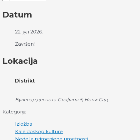
Datum
22. јул 2026.
Završen!
Lokacija
Distrikt
Булевар деспота Стефана 5, Нови Сад
Kategorija
Izložba
Kaleidoskop kulture
Nedelja primenjene umetnosti