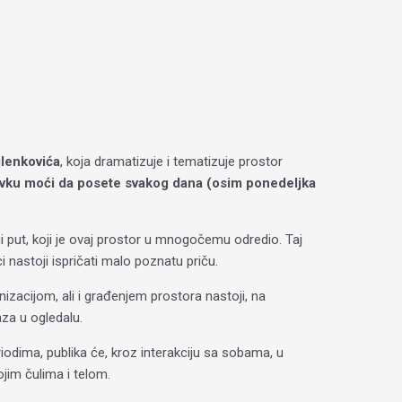
lenkovića
, koja dramatizuje i tematizuje prostor
avku moći da posete svakog dana (osim ponedeljka
i put, koji je ovaj prostor u mnogočemu odredio. Taj
 nastoji ispričati malo poznatu priču.
izacijom, ali i građenjem prostora nastoji, na
aza u ogledalu.
iodima, publika će, kroz interakciju sa sobama, u
ojim čulima i telom.