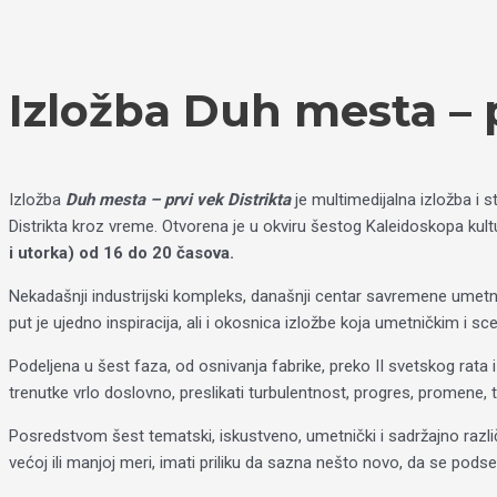
Пређи
Izaberite
на
jezik
садржај
Izložba Duh mesta – p
Izložba
Duh mesta – prvi vek Distrikta
je multimedijalna izložba i 
Distrikta kroz vreme. Otvorena je u okviru šestog Kaleidoskopa kult
i utorka) od 16 do 20 časova.
Nekadašnji industrijski kompleks, današnji centar savremene umetnos
put je ujedno inspiracija, ali i okosnica izložbe koja umetničkim i 
Podeljena u šest faza, od osnivanja fabrike, preko II svetskog rata
trenutke vrlo doslovno, preslikati turbulentnost, progres, promene,
Posredstvom šest tematski, iskustveno, umetnički i sadržajno različ
većoj ili manjoj meri, imati priliku da sazna nešto novo, da se podset