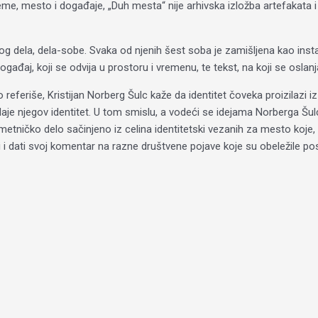
me, mesto i događaje, „Duh mesta“ nije arhivska izložba artefakata i č
og dela, dela-sobe. Svaka od njenih šest soba je zamišljena kao instal
j, koji se odvija u prostoru i vremenu, te tekst, na koji se oslanja, 
 referiše, Kristijan Norberg Šulc kaže da identitet čoveka proizilazi i
aje njegov identitet. U tom smislu, a vodeći se idejama Norberga Šul
tničko delo sačinjeno iz celina identitetski vezanih za mesto koje, i
ici i dati svoj komentar na razne društvene pojave koje su obeležile p