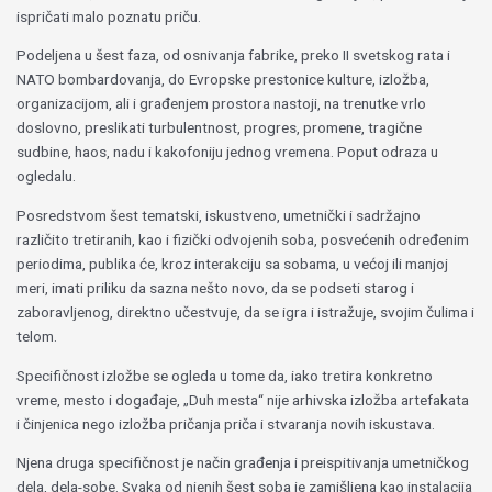
ispričati malo poznatu priču.
Podeljena u šest faza, od osnivanja fabrike, preko II svetskog rata i
NATO bombardovanja, do Evropske prestonice kulture, izložba,
organizacijom, ali i građenjem prostora nastoji, na trenutke vrlo
doslovno, preslikati turbulentnost, progres, promene, tragične
sudbine, haos, nadu i kakofoniju jednog vremena. Poput odraza u
ogledalu.
Posredstvom šest tematski, iskustveno, umetnički i sadržajno
različito tretiranih, kao i fizički odvojenih soba, posvećenih određenim
periodima, publika će, kroz interakciju sa sobama, u većoj ili manjoj
meri, imati priliku da sazna nešto novo, da se podseti starog i
zaboravljenog, direktno učestvuje, da se igra i istražuje, svojim čulima i
telom.
Specifičnost izložbe se ogleda u tome da, iako tretira konkretno
vreme, mesto i događaje, „Duh mesta“ nije arhivska izložba artefakata
i činjenica nego izložba pričanja priča i stvaranja novih iskustava.
Njena druga specifičnost je način građenja i preispitivanja umetničkog
dela, dela-sobe. Svaka od njenih šest soba je zamišljena kao instalacija