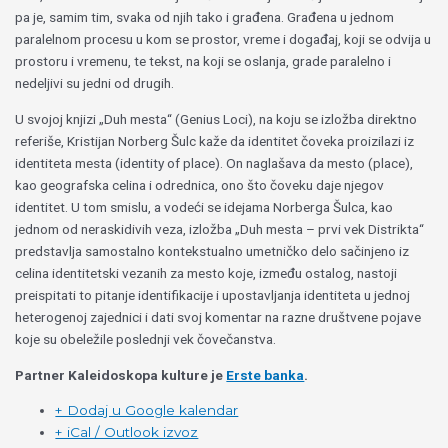
pa je, samim tim, svaka od njih tako i građena. Građena u jednom
paralelnom procesu u kom se prostor, vreme i događaj, koji se odvija u
prostoru i vremenu, te tekst, na koji se oslanja, grade paralelno i
nedeljivi su jedni od drugih.
U svojoj knjizi „Duh mesta“ (Genius Loci), na koju se izložba direktno
referiše, Kristijan Norberg Šulc kaže da identitet čoveka proizilazi iz
identiteta mesta (identity of place). On naglašava da mesto (place),
kao geografska celina i odrednica, ono što čoveku daje njegov
identitet. U tom smislu, a vodeći se idejama Norberga Šulca, kao
jednom od neraskidivih veza, izložba „Duh mesta – prvi vek Distrikta“
predstavlja samostalno kontekstualno umetničko delo sačinjeno iz
celina identitetski vezanih za mesto koje, između ostalog, nastoji
preispitati to pitanje identifikacije i upostavljanja identiteta u jednoj
heterogenoj zajednici i dati svoj komentar na razne društvene pojave
koje su obeležile poslednji vek čovečanstva.
Partner Kaleidoskopa kulture je
Erste banka
.
+ Dodaj u Google kalendar
+ iCal / Outlook izvoz