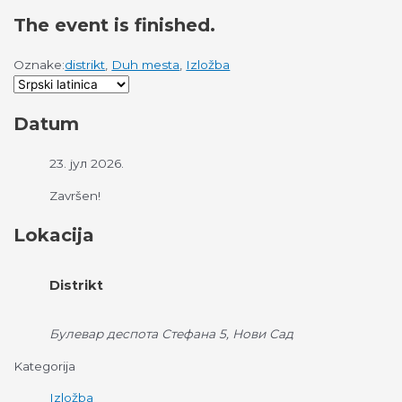
The event is finished.
Oznake:
distrikt
,
Duh mesta
,
Izložba
Datum
23. јул 2026.
Završen!
Lokacija
Distrikt
Булевар деспота Стефана 5, Нови Сад
Kategorija
Izložba