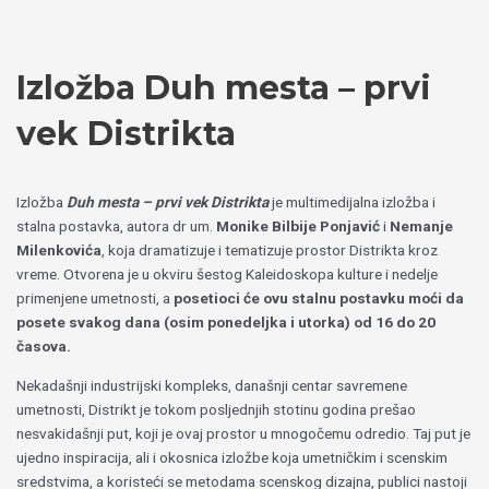
Пређи
Izaberite
на
jezik
садржај
Izložba Duh mesta – prvi
vek Distrikta
Izložba
Duh mesta – prvi vek Distrikta
je multimedijalna izložba i
stalna postavka, autora dr um.
Monike Bilbije Ponjavić
i
Nemanje
Milenkovića
, koja dramatizuje i tematizuje prostor Distrikta kroz
vreme. Otvorena je u okviru šestog Kaleidoskopa kulture i nedelje
primenjene umetnosti, a
posetioci će ovu stalnu postavku moći da
posete svakog dana (osim ponedeljka i utorka) od 16 do 20
časova.
Nekadašnji industrijski kompleks, današnji centar savremene
umetnosti, Distrikt je tokom posljednjih stotinu godina prešao
nesvakidašnji put, koji je ovaj prostor u mnogočemu odredio. Taj put je
ujedno inspiracija, ali i okosnica izložbe koja umetničkim i scenskim
sredstvima, a koristeći se metodama scenskog dizajna, publici nastoji