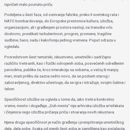
ispričati malo poznatu priču.
Podeljena u šest faza, od osnivanja fabrike, preko II svetskog rata i
NATO bombardovanja, do Evropske prestonice kulture, izložba,
organizacijom, ali i građenjem prostora nastoji, na trenutke vrlo
doslovno, preslikati turbulentnost, progres, promene, tragične
sudbine, haos, nadu i kakofoniju jednog vremena. Poput odraza u
ogledalu.
Posredstvom šest tematski, iskustveno, umetnički i sadržajno
različito tretiranih, kao i fizički odvojenih soba, posvećenih određenim
periodima, publika će, kroz interakciju sa sobama, u većoj ili manjoj
meri, imati priliku da sazna nešto novo, da se podseti starog i
zaboravljenog, direktno učestvuje, da se igra i istražuje, svojim čulima i
telom.
Specifičnost izložbe se ogleda u tome da, iako tretira konkretno
vreme, mesto i događaje, „Duh mesta“ nije arhivska izložba artefakata
i činjenica nego izložba pričanja priča i stvaranja novih iskustava.
Njena druga specifičnost je način građenja i preispitivanja umetničkog
dela, dela-sobe. Svaka od njenih šest soba je zamišljena kao instalacija