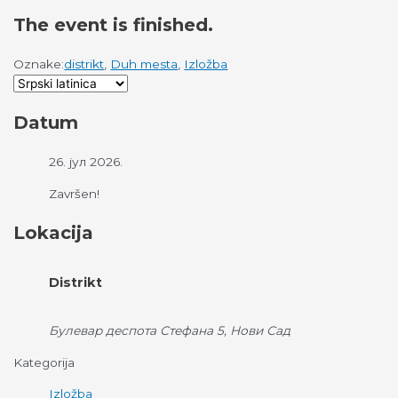
The event is finished.
Oznake:
distrikt
,
Duh mesta
,
Izložba
Datum
26. јул 2026.
Završen!
Lokacija
Distrikt
Булевар деспота Стефана 5, Нови Сад
Kategorija
Izložba