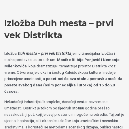
Пређи
Izaberite
на
jezik
садржај
Izložba Duh mesta – prvi
vek Distrikta
Izložba
Duh mesta – prvi vek Distrikta
je multimedijalna izložba i
stalna postavka, autora dr um.
Monike Bilbije Ponjavić
i
Nemanje
Milenkovića
, koja dramatizuje i tematizuje prostor Distrikta kroz
vreme. Otvorena je u okviru šestog Kaleidoskopa kulture i nedelje
primenjene umetnosti, a
posetioci će ovu stalnu postavku moći da
posete svakog dana (osim ponedeljka i utorka) od 16 do 20
časova.
Nekadašnji industrijski kompleks, današnji centar savremene
umetnosti, Distrikt je tokom posljednjih stotinu godina prešao
nesvakidašnji put, koji je ovaj prostor u mnogočemu odredio. Taj put je
ujedno inspiracija, ali i okosnica izložbe koja umetničkim i scenskim
sredstvima, a koristeći se metodama scenskog dizajna, publici nastoji