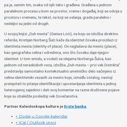
pa je, samim tim, svaka od njih tako i građena. Građena u jednom
paralelnom procesu u kom se prostor, vreme i događaj, koji se odvija u
prostoru i vremenu, te tekst, na koji se oslanja, grade paralelno i
nedeljivi su jedni od drugih.
U svojoj knjizi „Duh mesta“ (Genius Loci), na koju se izložba direktno
referiše, Kristijan Norberg Šulc kaže da identitet čoveka proizilazi iz
identiteta mesta (identity of place). On naglašava da mesto (place),
kao geografska celina i odrednica, ono što čoveku daje njegov
identitet. U tom smislu, a vodeći se idejama Norberga Šulca, kao
jednom od neraskidivih veza, izložba „Duh mesta – prvi vek Distrikta“
predstavlja samostalno kontekstualno umetničko delo sačinjeno iz
celina identitetski vezanih za mesto koje, između ostalog, nastoji
preispitati to pitanje identifikacije i upostavljanja identiteta u jednoj
heterogenoj zajednici i dati svoj komentar na razne društvene pojave
koje su obeležile poslednji vek čovečanstva.
Partner Kaleidoskopa kulture je
Erste banka
.
+ Dodaj u Google kalendar
+ iCal / Outlook izvoz