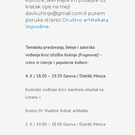
kulture, skenirajte ih i pošaljite uz
kratak opis na mejl
davkuhinje@gmail.com ili putem
poruke stranici
Društvo arhitekata
Vojvodine
.
Tematska predavanja, šetnje i autorska
vođenja kroz izložbu
Kuhinje [Fragmenti] –
crtice iz istorije i popularne kulture:
4. X / 18.00 – 19.30 časova / Distrikt, Menza
Kustosko vođenje kroz stambeni objekat na
Limanu I
Kustos: Dr Vladimir Kubet, arhitekta
5. X / 10.00 – 18.00 časova / Distrikt, Menza