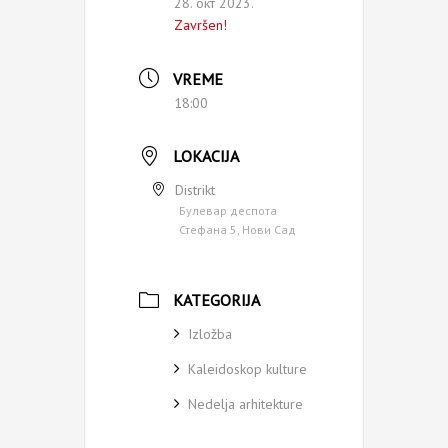
28. окт 2023.
Završen!
VREME
18:00
LOKACIJA
Distrikt
Булевар деспота
Стефана 5, Нови Сад
KATEGORIJA
Izložba
Kaleidoskop kulture
Nedelja arhitekture