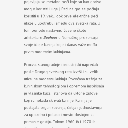
pojavljuju se metalne peći koje su kao gorivo
mogle koristiti i ugalj. Peći na gas se počinju
koristiti u 19. veku, dok prve električne peći
ulaze u upotrebu između dva svetska rata. U
tom periodu nastavnici čuvene škole
arhitekture
Bauhaus
u Nemačkoj prezentuju
svoje ideje kuhinja koje i danas važe među
prvim modernim kuhinjama.
Procvat stanogradnje i industrijski napredak
posle Drugog svetskog rata izvršili su veliki
uticaj na modernu kuhinju. Povećana tražnja za
kuhinjskom tehnologijom i opremom inspirisala
je vlasnike kuća i stanova da uklone zidove
koji su nekada skrivali kuhinje. Kuhinja je
postajala organizovanija, čistija i jednostavnija
za upotrebu i polako i mesto dostojno za
primanje gostiju. Tokom 1960-ih i 1970-ih