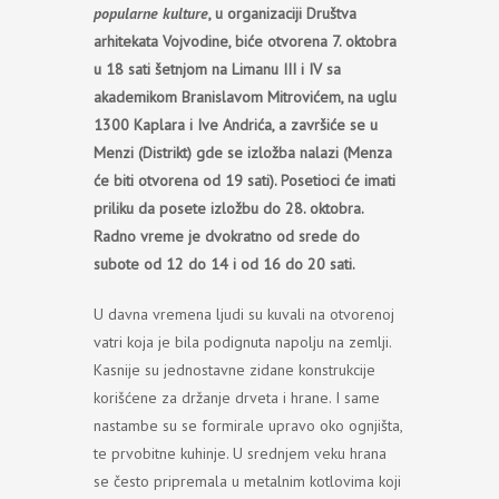
popularne kulture
, u organizaciji Društva
arhitekata Vojvodine, biće otvorena 7. oktobra
u 18 sati šetnjom na Limanu III i IV sa
akademikom Branislavom Mitrovićem, na uglu
1300 Kaplara i Ive Andrića, a završiće se u
Menzi (Distrikt) gde se izložba nalazi (Menza
će biti otvorena od 19 sati). Posetioci će imati
priliku da posete izložbu do 28. oktobra.
Radno vreme je dvokratno od srede do
subote od 12 do 14 i od 16 do 20 sati.
U davna vremena ljudi su kuvali na otvorenoj
vatri koja je bila podignuta napolju na zemlji.
Kasnije su jednostavne zidane konstrukcije
korišćene za držanje drveta i hrane. I same
nastambe su se formirale upravo oko ognjišta,
te prvobitne kuhinje. U srednjem veku hrana
se često pripremala u metalnim kotlovima koji