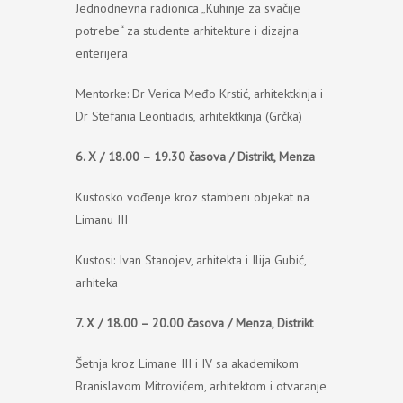
Jednodnevna radionica „Kuhinje za svačije
potrebe“ za studente arhitekture i dizajna
enterijera
Mentorke: Dr Verica Međo Krstić, arhitektkinja i
Dr Stefania Leontiadis, arhitektkinja (Grčka)
6. X / 18.00 – 19.30 časova / Distrikt, Menza
Kustosko vođenje kroz stambeni objekat na
Limanu III
Kustosi: Ivan Stanojev, arhitekta i Ilija Gubić,
arhiteka
7. X / 18.00 – 20.00 časova / Menza, Distrikt
Šetnja kroz Limane III i IV sa akademikom
Branislavom Mitrovićem, arhitektom i otvaranje