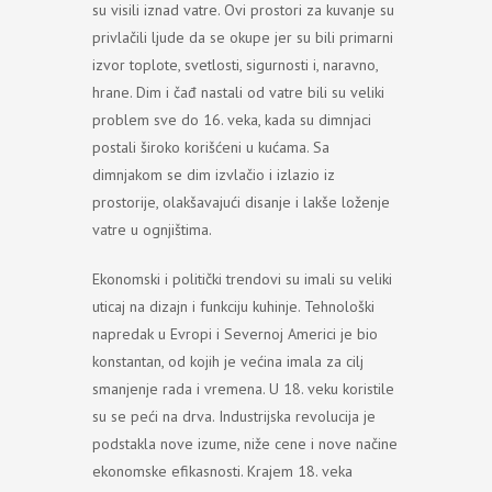
su visili iznad vatre. Ovi prostori za kuvanje su
privlačili ljude da se okupe jer su bili primarni
izvor toplote, svetlosti, sigurnosti i, naravno,
hrane. Dim i čađ nastali od vatre bili su veliki
problem sve do 16. veka, kada su dimnjaci
postali široko korišćeni u kućama. Sa
dimnjakom se dim izvlačio i izlazio iz
prostorije, olakšavajući disanje i lakše loženje
vatre u ognjištima.
Ekonomski i politički trendovi su imali su veliki
uticaj na dizajn i funkciju kuhinje. Tehnološki
napredak u Evropi i Severnoj Americi je bio
konstantan, od kojih je većina imala za cilj
smanjenje rada i vremena. U 18. veku koristile
su se peći na drva. Industrijska revolucija je
podstakla nove izume, niže cene i nove načine
ekonomske efikasnosti. Krajem 18. veka