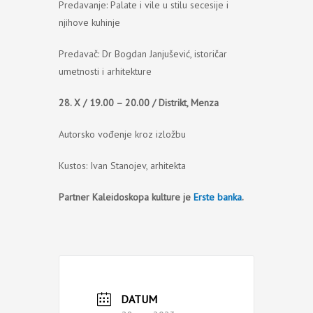
Predavanje: Palate i vile u stilu secesije i
njihove kuhinje
Predavač: Dr Bogdan Janjušević, istoričar
umetnosti i arhitekture
28. X / 19.00 – 20.00 / Distrikt, Menza
Autorsko vođenje kroz izložbu
Kustos: Ivan Stanojev, arhitekta
Partner Kaleidoskopa kulture je
Erste banka
.
DATUM