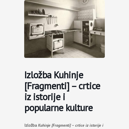
Пређи
на
садржај
Izložba Kuhinje
[Fragmenti] – crtice
iz istorije i
popularne kulture
Izložba
Kuhinje [Fragmenti] – crtice iz istorije i