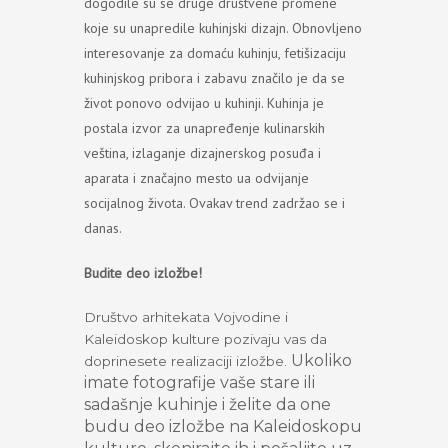
dogodile su se druge društvene promene
koje su unapredile kuhinjski dizajn. Obnovljeno
interesovanje za domaću kuhinju, fetišizaciju
kuhinjskog pribora i zabavu značilo je da se
život ponovo odvijao u kuhinji. Kuhinja je
postala izvor za unapređenje kulinarskih
veština, izlaganje dizajnerskog posuđa i
aparata i značajno mesto ua odvijanje
socijalnog života. Ovakav trend zadržao se i
danas.
Budite deo izložbe!
Društvo arhitekata Vojvodine i
Kaleidoskop kulture pozivaju vas da
Ukoliko
doprinesete realizaciji izložbe.
imate fotografije vaše stare ili
sadašnje kuhinje i želite da one
budu deo izložbe na Kaleidoskopu