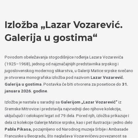
Пређи
Izaberite
на
jezik
садржај
Izložba „Lazar Vozarević.
Galerija u gostima“
Povodom obeležavanja stogodišnjice rođenja Lazara Vozarevića
(1925–1968), jednog od najznačajnijih predstavnika srpskog i
jugoslovenskog modernog slikarstva, u Galeriji Matice srpske svečano
je otvorena monografska izložba pod nazivom
Lazar Vozarević.
Galerija u gostima
. Postavka će biti otvorena za posetioce do
31.
januara 2026. godine
.
Izložba je nastala u saradnji sa
Galerijom „Lazar Vozarević“
iz
Sremske Mitrovice i predstavlja najvredniji deo njihove kolekcije,
uključujući i celokupni legat od 79 dela. Pored njih, izložba prikazuje i
dela iz kolekcije Galerije Matice srpske, kao i pet ilustracija i jedno delo
Pabla Pikasa,
pozajmljeno od Narodnog muzeja Srbije i Ambasade
Francuske u Beogradu, što naglašava Vozarevićevu povezanost sa