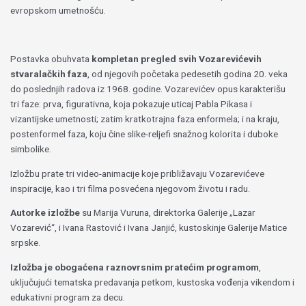
evropskom umetnošću.
Postavka obuhvata
kompletan pregled svih Vozarevićevih
stvaralačkih faza
, od njegovih početaka pedesetih godina 20. veka
do poslednjih radova iz 1968. godine. Vozarevićev opus karakterišu
tri faze: prva, figurativna, koja pokazuje uticaj Pabla Pikasa i
vizantijske umetnosti; zatim kratkotrajna faza enformela; i na kraju,
postenformel faza, koju čine slike-reljefi snažnog kolorita i duboke
simbolike.
Izložbu prate tri video-animacije koje približavaju Vozarevićeve
inspiracije, kao i tri filma posvećena njegovom životu i radu.
Autorke izložbe
su Marija Vuruna, direktorka Galerije „Lazar
Vozarević“, i Ivana Rastović i Ivana Janjić, kustoskinje Galerije Matice
srpske.
Izložba je obogaćena raznovrsnim pratećim programom
,
uključujući tematska predavanja petkom, kustoska vođenja vikendom i
edukativni program za decu.