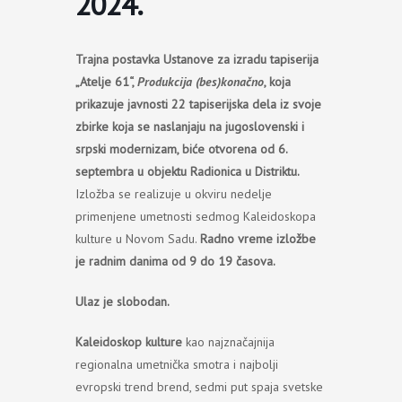
2024.
Trajna postavka Ustanove za izradu tapiserija
„Atelje 61“,
Produkcija (bes)konačno
, koja
prikazuje javnosti 22 tapiserijska dela iz svoje
zbirke koja se naslanjaju na jugoslovenski i
srpski modernizam, biće otvorena od 6.
septembra u objektu Radionica u Distriktu.
Izložba se realizuje u okviru nedelje
primenjene umetnosti sedmog Kaleidoskopa
kulture u Novom Sadu.
Radno vreme izložbe
je radnim danima od 9 do 19 časova.
Ulaz je slobodan.
Kaleidoskop kulture
kao najznačajnija
regionalna umetnička smotra i najbolji
evropski trend brend, sedmi put spaja svetske