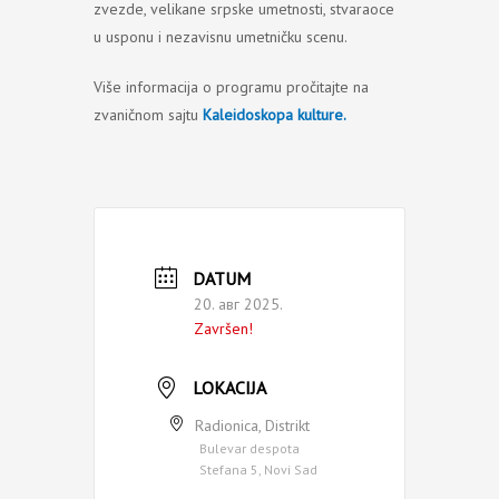
zvezde, velikane srpske umetnosti, stvaraoce
u usponu i nezavisnu umetničku scenu.
Više informacija o programu pročitajte na
zvaničnom sajtu
Kaleidoskopa kulture.
DATUM
20. авг 2025.
Završen!
LOKACIJA
Radionica, Distrikt
Bulevar despota
Stefana 5, Novi Sad