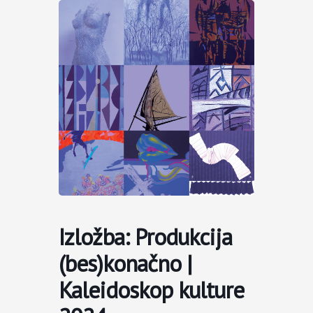
Пређи
на
садржај
Izložba: Produkcija
(bes)konačno |
Kaleidoskop kulture