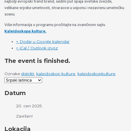
najbolji evropski trend brend, sedmi put spaja svetske zvezde,
velikane srpske umetnosti, stvaraoce u usponu i nezavisnu umetničku
scenu.
Više informacija o programu pročitajte na zvaničnom sajtu
Kaleidoskopa kulture.
+ Dodaj u Google kalendar
+ iCal / Outlook izvoz
The event is finished.
Oznake:
distrikt
,
kaleidoskop kulture
,
kaleidoskopkulture
Datum
20. сеп 2025.
Završen!
Lokacija