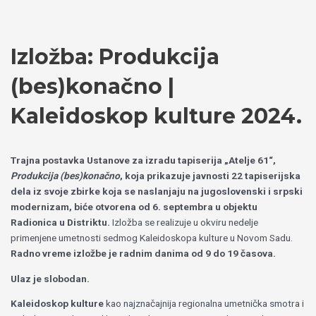
Пређи
Izaberite
на
jezik
садржај
Izložba: Produkcija
(bes)konačno |
Kaleidoskop kulture 2024.
Trajna postavka Ustanove za izradu tapiserija „Atelje 61“,
Produkcija (bes)konačno
, koja prikazuje javnosti 22 tapiserijska
dela iz svoje zbirke koja se naslanjaju na jugoslovenski i srpski
modernizam, biće otvorena od 6. septembra u objektu
Radionica u Distriktu.
Izložba se realizuje u okviru nedelje
primenjene umetnosti sedmog Kaleidoskopa kulture u Novom Sadu.
Radno vreme izložbe je radnim danima od 9 do 19 časova.
Ulaz je slobodan.
Kaleidoskop kulture
kao najznačajnija regionalna umetnička smotra i