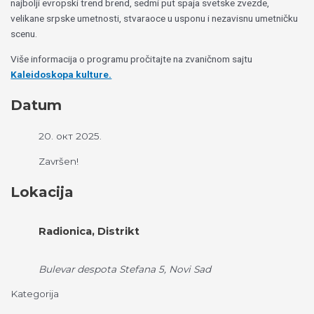
najbolji evropski trend brend, sedmi put spaja svetske zvezde,
velikane srpske umetnosti, stvaraoce u usponu i nezavisnu umetničku
scenu.
Više informacija o programu pročitajte na zvaničnom sajtu
Kaleidoskopa kulture.
Datum
20. окт 2025.
Završen!
Lokacija
Radionica, Distrikt
Bulevar despota Stefana 5, Novi Sad
Kategorija