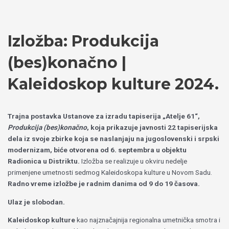
Пређи
Izaberite
на
jezik
садржај
Izložba: Produkcija
(bes)konačno |
Kaleidoskop kulture 2024.
Trajna postavka Ustanove za izradu tapiserija „Atelje 61“,
Produkcija (bes)konačno
, koja prikazuje javnosti 22 tapiserijska
dela iz svoje zbirke koja se naslanjaju na jugoslovenski i srpski
modernizam, biće otvorena od 6. septembra u objektu
Radionica u Distriktu.
Izložba se realizuje u okviru nedelje
primenjene umetnosti sedmog Kaleidoskopa kulture u Novom Sadu.
Radno vreme izložbe je radnim danima od 9 do 19 časova.
Ulaz je slobodan.
Kaleidoskop kulture
kao najznačajnija regionalna umetnička smotra i