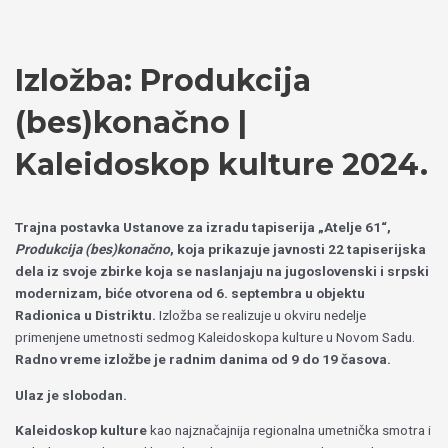
Пређи
Izaberite
на
jezik
садржај
Izložba: Produkcija
(bes)konačno |
Kaleidoskop kulture 2024.
Trajna postavka Ustanove za izradu tapiserija „Atelje 61“,
Produkcija (bes)konačno
, koja prikazuje javnosti 22 tapiserijska
dela iz svoje zbirke koja se naslanjaju na jugoslovenski i srpski
modernizam, biće otvorena od 6. septembra u objektu
Radionica u Distriktu.
Izložba se realizuje u okviru nedelje
primenjene umetnosti sedmog Kaleidoskopa kulture u Novom Sadu.
Radno vreme izložbe je radnim danima od 9 do 19 časova.
Ulaz je slobodan.
Kaleidoskop kulture
kao najznačajnija regionalna umetnička smotra i