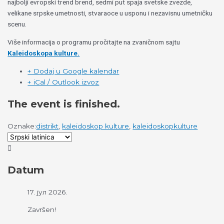
najbolji evropski trend brend, sedmi put spaja svetske zvezde,
velikane srpske umetnosti, stvaraoce u usponu i nezavisnu umetničku
scenu.
Više informacija o programu pročitajte na zvaničnom sajtu
Kaleidoskopa kulture.
+ Dodaj u Google kalendar
+ iCal / Outlook izvoz
The event is finished.
Oznake:
distrikt
,
kaleidoskop kulture
,
kaleidoskopkulture
Datum
17. јул 2026.
Završen!