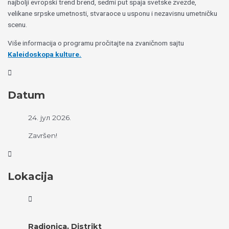
najbolji evropski trend brend, sedmi put spaja svetske zvezde,
velikane srpske umetnosti, stvaraoce u usponu i nezavisnu umetničku
scenu.
Više informacija o programu pročitajte na zvaničnom sajtu
Kaleidoskopa kulture.
Datum
24. јул 2026.
Završen!
Lokacija
Radionica, Distrikt