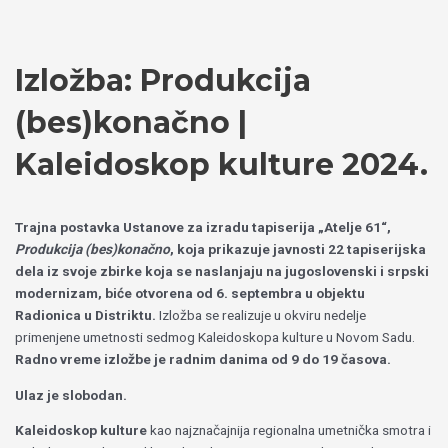
Пређи
Izaberite
на
jezik
садржај
Izložba: Produkcija
(bes)konačno |
Kaleidoskop kulture 2024.
Trajna postavka Ustanove za izradu tapiserija „Atelje 61“,
Produkcija (bes)konačno
, koja prikazuje javnosti 22 tapiserijska
dela iz svoje zbirke koja se naslanjaju na jugoslovenski i srpski
modernizam, biće otvorena od 6. septembra u objektu
Radionica u Distriktu.
Izložba se realizuje u okviru nedelje
primenjene umetnosti sedmog Kaleidoskopa kulture u Novom Sadu.
Radno vreme izložbe je radnim danima od 9 do 19 časova.
Ulaz je slobodan.
Kaleidoskop kulture
kao najznačajnija regionalna umetnička smotra i