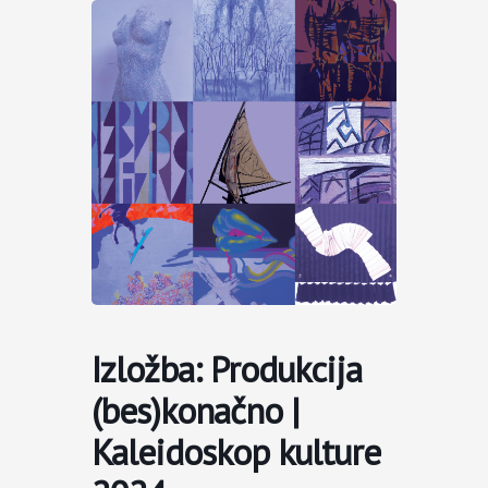
Пређи
на
садржај
Izložba: Produkcija
(bes)konačno |
Kaleidoskop kulture