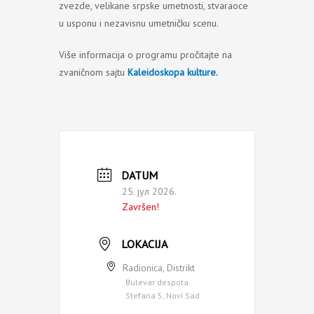
zvezde, velikane srpske umetnosti, stvaraoce
u usponu i nezavisnu umetničku scenu.
Više informacija o programu pročitajte na
zvaničnom sajtu
Kaleidoskopa kulture.
DATUM
25. јул 2026.
Završen!
LOKACIJA
Radionica, Distrikt
Bulevar despota
Stefana 5, Novi Sad