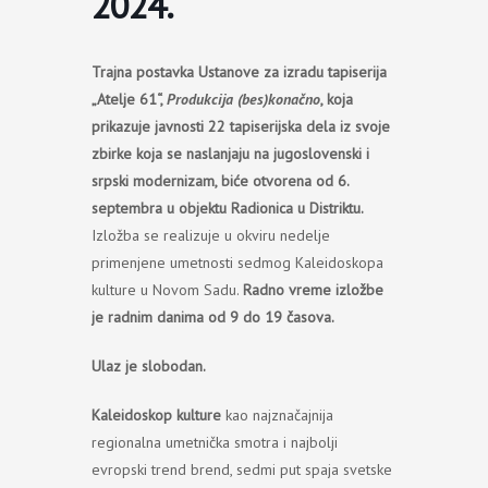
2024.
Trajna postavka Ustanove za izradu tapiserija
„Atelje 61“,
Produkcija (bes)konačno
, koja
prikazuje javnosti 22 tapiserijska dela iz svoje
zbirke koja se naslanjaju na jugoslovenski i
srpski modernizam, biće otvorena od 6.
septembra u objektu Radionica u Distriktu.
Izložba se realizuje u okviru nedelje
primenjene umetnosti sedmog Kaleidoskopa
kulture u Novom Sadu.
Radno vreme izložbe
je radnim danima od 9 do 19 časova.
Ulaz je slobodan.
Kaleidoskop kulture
kao najznačajnija
regionalna umetnička smotra i najbolji
evropski trend brend, sedmi put spaja svetske