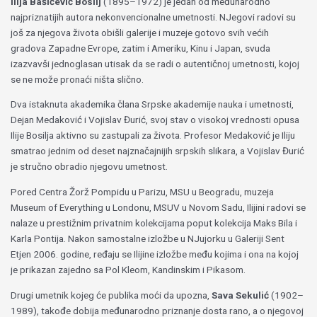
Ilija Bašičević Bosilj
(1895–1972) je jedan od međunarodno
najpriznatijih autora nekonvencionalne umetnosti. NJegovi radovi su
još za njegova života obišli galerije i muzeje gotovo svih većih
gradova Zapadne Evrope, zatim i Ameriku, Kinu i Japan, svuda
izazvavši jednoglasan utisak da se radi o autentičnoj umetnosti, kojoj
se ne može pronaći ništa slično.
Dva istaknuta akademika člana Srpske akademije nauka i umetnosti,
Dejan Medaković i Vojislav Đurić, svoj stav o visokoj vrednosti opusa
Ilije Bosilja aktivno su zastupali za života. Profesor Medaković je Iliju
smatrao jednim od deset najznačajnijih srpskih slikara, a Vojislav Đurić
je stručno obradio njegovu umetnost.
Pored Centra Žorž Pompidu u Parizu, MSU u Beogradu, muzeja
Museum of Everything u Londonu, MSUV u Novom Sadu, Ilijini radovi se
nalaze u prestižnim privatnim kolekcijama poput kolekcija Maks Bila i
Karla Pontija. Nakon samostalne izložbe u NJujorku u Galeriji Sent
Etjen 2006. godine, ređaju se Ilijine izložbe među kojima i ona na kojoj
je prikazan zajedno sa Pol Kleom, Kandinskim i Pikasom.
Drugi umetnik kojeg će publika moći da upozna,
Sava Sekulić
(1902–
1989), takođe dobija međunarodno priznanje dosta rano, a o njegovoj