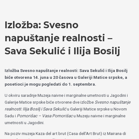
Пређи
Izaberite
на
jezik
садржај
Izložba: Svesno
napuštanje realnosti –
Sava Sekulić i Ilija Bosilj
Izložba Svesno napuštanje realnosti: Sava Sekulić i Ilija Bosilj
biće otvorena 14. juna u 20 časova u Galeriji Matice srpske, a
posetioci je mogu pogledati do 1. septembra.
U okviru saradnje Muzeja naivne i marginalne umetnosti u Jagodini i
Galerije Matice srpske biće otvorene dve izložbe
Svesno napuštanje
realnosti: Ilija Bosilj i Sava Sekulić
u Galeriji Matice srpske u Novom
Sadu i
Pomorišac – Vasa Pomorišac
u Muzeju naivne i marginalne
umetnosti u Jagodini.
Na poziv muzeja Kaza del art brut (Casa dell’Art Brut) iz Mairana di