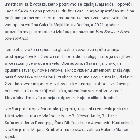
umetnosti za života izuzetno pozitivno se izjašnjavaju Mića Popović i
Leonid Šejka. Savina pozicija u društvu kao i njegov specifičan stil čine
ga čistim primerom art brut umetnosti. Od nedavno, Savu Sekulića
zastupa prestižna Galerija Majkl Has iz Berlina, a 2021. godine
posvetila mu je samostalnu izložbu pod nazivom
Von Sava zu Sava:
Sava Sekulić
.
Teme oba izložena opusa su globalne, vezane za opšta pitanja
postojanja čoveka, života i smrti, porodice i religije, i stoga su njihove
slike razumljive svuda u svetu. Oba autora, i Sava i Ilija, u svojim
opusima stvaraju nove svetove, a kroz vizuelnu umetnost izražavaju
misli filozofske prirode brišući skoro potpuno svoj unutrašnji, duševni
život kao izvor inspiracije. Njihove slike ilustruju slobodu izražavanja
očiglednu u ikonografiji ovih slika, autentičan vizuelni izraz kao i
filozofsku dimenziju pitanja i odgovora koje te slike adresiraju.
Izložbu prati trojezični katalog (srpski, italijanski i engleski jezik) sa
tekstovima autorke izložbe dr Ivane Bašičević Antić, Barbare
Safarove, Jerka Denegrija, Žana Dibifea i Ivane Jovanović. Kustoskinja
izložbe je msr Mirjana Brmbota, muzejska savetnica Galerije Matice
srpske.