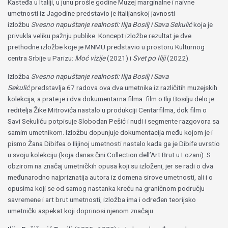
Kasteđa u Italiji, u junu prošle godine Muzej marginalne i naivne
umetnosti iz Jagodine predstavio je italijanskoj javnosti
izložbu
Svesno napuštanje realnosti: Ilija Bosilj i Sava Sekulić
koja je
privukla veliku pažnju publike. Koncept izložbe rezultat je dve
prethodne izložbe koje je MNMU predstavio u prostoru Kulturnog
centra Srbije u Parizu:
Moć vizije
(2021) i
Svet po Iliji
(2022).
Izložba
Svesno napuštanje realnosti: Ilija Bosilj i Sava
Sekulić
predstavlja 67 radova ova dva umetnika iz različitih muzejskih
kolekcija, a prate je i dva dokumentarna filma: film o Iliji Bosilju delo je
reditelja Žike Mitrovića nastalo u produkciji Centarfilma, dok film o
Savi Sekuliću potpisuje Slobodan Pešić i nudi i segmente razgovora sa
samim umetnikom. Izložbu dopunjuje dokumentacija među kojom je i
pismo Žana Dibifea o Ilijinoj umetnosti nastalo kada ga je Dibife uvrstio
u svoju kolekciju (koja danas čini Collection dell’Art Brut u Lozani). S
obzirom na značaj umetničkih opusa koji su izloženi, jer se radi o dva
međunarodno najpriznatija autora iz domena sirove umetnosti, ali i o
opusima koji se od samog nastanka kreću na graničnom području
savremene i art brut umetnosti, izložba ima i određen teorijsko
umetnički aspekat koji doprinosi njenom značaju.