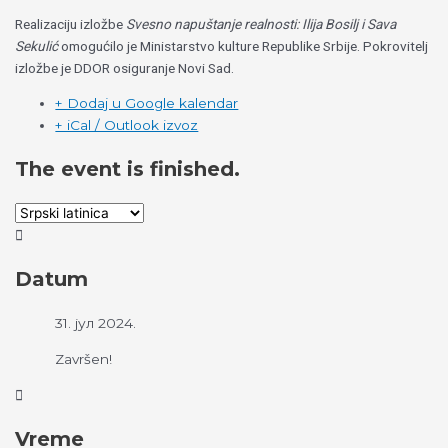
Realizaciju izložbe
Svesno napuštanje realnosti: Ilija Bosilj i Sava
Sekulić
omogućilo je Ministarstvo kulture Republike Srbije. Pokrovitelj
izložbe je DDOR osiguranje Novi Sad.
+ Dodaj u Google kalendar
+ iCal / Outlook izvoz
The event is finished.
Datum
31. јул 2024.
Završen!
Vreme