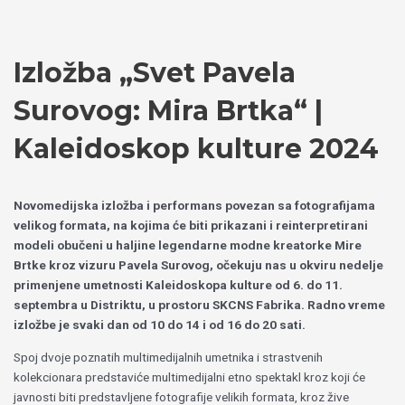
Пређи
Izaberite
на
jezik
садржај
Izložba „Svet Pavela
Surovog: Mira Brtka“ |
Kaleidoskop kulture 2024
Novomedijska izložba i performans povezan sa fotografijama
velikog formata, na kojima će biti prikazani i reinterpretirani
modeli obučeni u haljine legendarne modne kreatorke Mire
Brtke kroz vizuru Pavela Surovog,
očekuju nas u okviru nedelje
primenjene umetnosti Kaleidoskopa kulture od 6. do 11.
septembra u Distriktu, u prostoru SKCNS Fabrika. Radno vreme
izložbe je svaki dan od 10 do 14 i od 16 do 20 sati.
Spoj dvoje poznatih multimedijalnih umetnika i strastvenih
kolekcionara predstaviće multimedijalni etno spektakl kroz koji će
javnosti biti predstavljene fotografije velikih formata, kroz žive