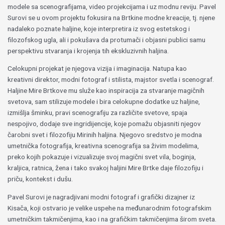
modele sa scenografijama, video projekcijama i uz modnu reviju. Pavel
Surovi se u ovom projektu fokusira na Brtkine modne kreacije, tj. njene
nadaleko poznate haljine, koje interpretira iz svog estetskog i
filozofskog ugla, ali i pokušava da protumači i objasni publici samu
perspektivu stvaranja i krojenja tih ekskluzivnih haljina.
Celokupni projekat je njegova vizija i imaginacija. Natupa kao
kreativni direktor, modni fotograf i stilista, majstor svetla i scenograf.
Haljine Mire Brtkove mu služe kao inspiracija za stvaranje magičnih
svetova, sam stilizuje modele i bira celokupne dodatke uz haljine,
izmišlja šminku, pravi scenografiju za različite svetove, spaja
nespojivo, dodaje sve ingridijencije, koje pomažu objasniti njegov
čarobni svet i filozofiju Mirinih haljina. Njegovo sredstvo je modna
umetnička fotografija, kreativna scenografija sa živim modelima,
preko kojih pokazuje i vizualizuje svoj magični svet vila, boginja,
kraljica, ratnica, žena i tako svakoj haljini Mire Brtke daje filozofiju i
priču, kontekst i dušu.
Pavel Surovi je nagradjivani modni fotograf i grafički dizajner iz
Kisača, koji ostvario je velike uspehe na međunarodnim fotografskim
umetničkim takmičenjima, kao i na grafičkim takmičenjima širom sveta.