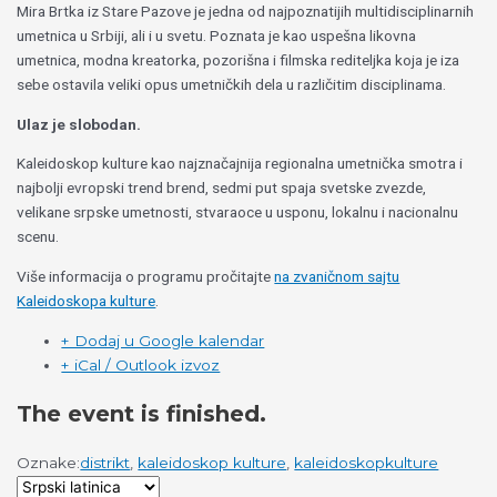
Mira Brtka iz Stare Pazove je jedna od najpoznatijih multidisciplinarnih
umetnica u Srbiji, ali i u svetu. Poznata je kao uspešna likovna
umetnica, modna kreatorka, pozorišna i filmska rediteljka koja je iza
sebe ostavila veliki opus umetničkih dela u različitim disciplinama.
Ulaz je slobodan.
Kaleidoskop kulture kao najznačajnija regionalna umetnička smotra i
najbolji evropski trend brend, sedmi put spaja svetske zvezde,
velikane srpske umetnosti, stvaraoce u usponu, lokalnu i nacionalnu
scenu.
Više informacija o programu pročitajte
na zvaničnom sajtu
Kaleidoskopa kulture
.
+ Dodaj u Google kalendar
+ iCal / Outlook izvoz
The event is finished.
Oznake:
distrikt
,
kaleidoskop kulture
,
kaleidoskopkulture