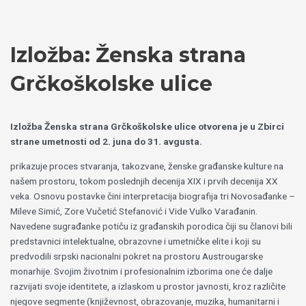
Пређи
Izaberite
на
jezik
садржај
Izložba: Ženska strana
Grčkoškolske ulice
Izložba Ženska strana Grčkoškolske ulice otvorena je u Zbirci
strane umetnosti od 2. juna do 31. avgusta.
prikazuje proces stvaranja, takozvane, ženske građanske kulture na
našem prostoru, tokom poslednjih decenija XIX i prvih decenija XX
veka. Osnovu postavke čini interpretacija biografija tri Novosađanke –
Mileve Simić, Zore Vučetić Stefanović i Vide Vulko Varađanin.
Navedene sugrađanke potiču iz građanskih porodica čiji su članovi bili
predstavnici intelektualne, obrazovne i umetničke elite i koji su
predvodili srpski nacionalni pokret na prostoru Austrougarske
monarhije. Svojim životnim i profesionalnim izborima one će dalje
razvijati svoje identitete, a izlaskom u prostor javnosti, kroz različite
njegove segmente (književnost, obrazovanje, muzika, humanitarni i