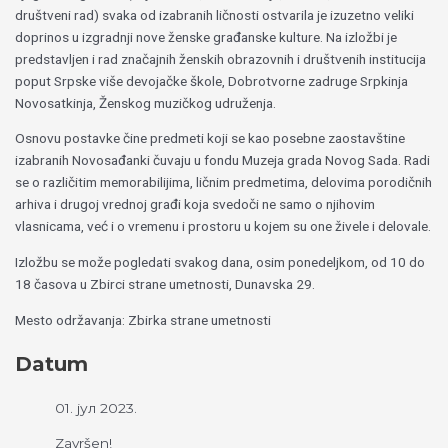
društveni rad) svaka od izabranih ličnosti ostvarila je izuzetno veliki
doprinos u izgradnji nove ženske građanske kulture. Na izložbi je
predstavljen i rad značajnih ženskih obrazovnih i društvenih institucija
poput Srpske više devojačke škole, Dobrotvorne zadruge Srpkinja
Novosatkinja, Ženskog muzičkog udruženja.
Osnovu postavke čine predmeti koji se kao posebne zaostavštine
izabranih Novosađanki čuvaju u fondu Muzeja grada Novog Sada. Radi
se o različitim memorabilijima, ličnim predmetima, delovima porodičnih
arhiva i drugoj vrednoj građi koja svedoči ne samo o njihovim
vlasnicama, već i o vremenu i prostoru u kojem su one živele i delovale.
Izložbu se može pogledati svakog dana, osim ponedeljkom, od 10 do
18 časova u Zbirci strane umetnosti, Dunavska 29.
Mesto održavanja: Zbirka strane umetnosti
Datum
01. јул 2023.
Završen!