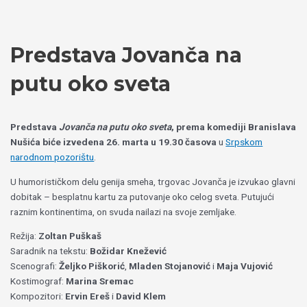
Пређи
Izaberite
на
jezik
садржај
Predstava Jovanča na
putu oko sveta
Predstava
Jovanča na putu oko sveta
, prema komediji Branislava
Nušića biće izvedena 26. marta u 19.30 časova
u
Srpskom
narodnom pozorištu
.
U humorističkom delu genija smeha, trgovac Jovanča je izvukao glavni
dobitak – besplatnu kartu za putovanje oko celog sveta. Putujući
raznim kontinentima, on svuda nailazi na svoje zemljake.
Režija:
Zoltan Puškaš
Saradnik na tekstu:
Božidar Knežević
Scenografi:
Željko Piškorić
,
Mladen Stojanović
i
Maja Vujović
Kostimograf:
Marina Sremac
Kompozitori:
Ervin Ereš
i
David Klem