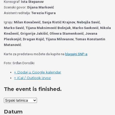
Koreograf:
Ista Stepanov
Scenski govor:
Dijana Marković
Asistent reditelja:
Terezia Figura
Igraju:
Milan Kovačević
,
Sanja Ristić Krajnov
,
Nebojša Savić
,
Marko Savić
,
Tijana Maksimović Bošnjak
,
Marko Savković
,
Nikola
Knežević
,
Grigorije Jakišić
,
Olivera Stamenković
,
Jovana
Pleskonjić
,
Dragan Kojić
,
Tijana Milovanov
,
Tomas Konstantin
Matanović
.
Karte za predstavu možete da kupite na
blagajni SNP-a
.
Foto: Srđan Doroški
+ Dodaj u Google kalendar
+ iCal / Outlook izvoz
The event is finished.
Datum