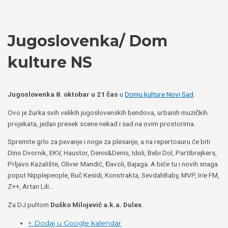
Пређи
Izaberite
на
jezik
садржај
Jugoslovenka/ Dom
kulture NS
Jugoslovenka 8. oktobar u 21 čas
u
Domu kulture Novi Sad
.
Ovo je žurka svih velikih jugoslovenskih bendova, urbanih muzičkih
projekata, jedan presek scene nekad i sad na ovim prostorima.
Spremite grlo za pevanje i noge za plesanje, a na repertoauru će biti
Dino Dvornik, EKV, Haustor, Denis&Denis, Idoli, Bebi Dol, Partibrejkers,
Prljavo Kazalište, Oliver Mandić, Đavoli, Bajaga. A biće tu i novih snaga
poput Nipplepeople, Buč Kesidi, Konstrakta, SevdahBaby, MVP, Irie FM,
Z++, Artan Lili…
Za DJ pultom
Duško Milojević a.k.a. Dulex
.
+ Dodaj u Google kalendar