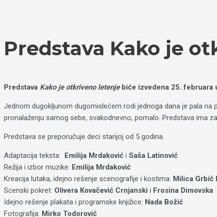
Пређи
Izaberite
на
jezik
садржај
Predstava Kako je ot
Predstava
Kako je otkriveno letenje
biće izvedena 25. februara 
Jednom dugokljunom dugomislećem rodi jednoga dana je pala na pamet
pronalaženju samog sebe, svakodnevno, pomalo. Predstava ima za ci
Predstava se preporučuje deci starijoj od 5 godina.
Adaptacija teksta:
Emilija Mrdaković
i
Saša Latinović
Režija i izbor muzike:
Emilija Mrdaković
Kreacija lutaka, idejno rešenje scenografije i kostima:
Milica Grbi
Scenski pokret:
Olivera Kovačević Crnjanski
i
Frosina Dimovska
Idejno rešenje plakata i programske knjižice:
Nada Božić
Fotografija:
Mirko Todorović