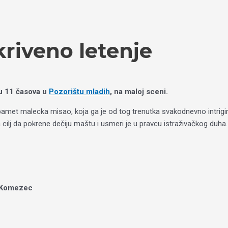
kriveno letenje
u 11 časova
u
Pozorištu mladih
, na maloj sceni.
 malecka misao, koja ga je od tog trenutka svakodnevno intrigirala.
lj da pokrene dečiju maštu i usmeri je u pravcu istraživačkog duha.
ć Komezec