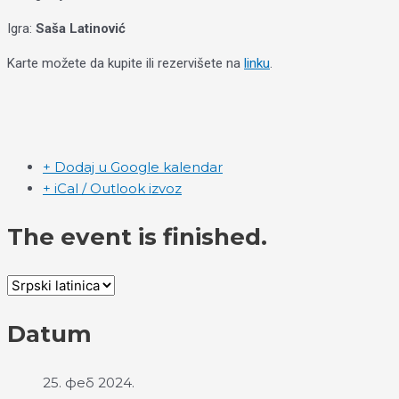
Igra:
Saša Latinović
Karte možete da kupite ili rezervišete na
linku
.
+ Dodaj u Google kalendar
+ iCal / Outlook izvoz
The event is finished.
Datum
25. феб 2024.