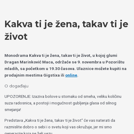
Пређи
Izaberite
на
jezik
садржај
Kakva ti je žena, takav ti je
život
Monodrama Kakva ti je žena, takav ti je život, u kojoj glumi
Dragan Marinković Maca, održaće se 9. novembra u Pozorištu
mladih, sa početkom u 19.30 časova. Ulaznice možete kupiti na
prodajnim mestima Gigstixa ili
online
.
O događaju
UPOZORENJE: Izaziva bolove u stomaku od smeha, veliku količinu
suza radosnica, a postoji i mogućnost gubljenja glasa od silnog
smejanja!
Predstava „Kakva ti je žena, takav ti je život“ će vas naterati da
razmislite dobro o sebi i o svetu koji vas okružuje, jer mi smo
generacije koja ne želi vezu.