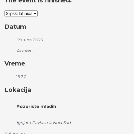
The event is finished.
Datum
09. нов 2023.
Završen!
Vreme
19:30
Lokacija
Pozorište mladih
Ignjata Pavlasa 4 Novi Sad
Kategorija