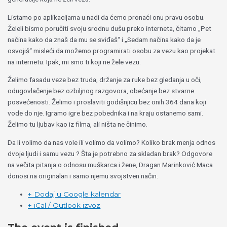
Listamo po aplikacijama u nadi da ćemo pronaći onu pravu osobu.
Želeli bismo poručiti svoju srodnu dušu preko interneta, čitamo „Pet
načina kako da znaš da mu se sviđaš“ i „Sedam načina kako da je
osvojiš“ misleći da možemo programirati osobu za vezu kao projekat
na internetu. Ipak, mi smo ti koji ne žele vezu.
Želimo fasadu veze bez truda, držanje za ruke bez gledanja u oči,
odugovlačenje bez ozbiljnog razgovora, obećanje bez stvarne
posvećenosti. Želimo i proslaviti godišnjicu bez onih 364 dana koji
vode do nje. Igramo igre bez pobednika i na kraju ostanemo sami.
Želimo tu ljubav kao iz filma, ali ništa ne činimo.
Da li volimo da nas vole ili volimo da volimo? Koliko brak menja odnos
dvoje ljudi i samu vezu ? Šta je potrebno za skladan brak? Odgovore
na večita pitanja o odnosu muškarca i žene, Dragan Marinković Maca
donosi na originalan i samo njemu svojstven način.
+ Dodaj u Google kalendar
+ iCal / Outlook izvoz