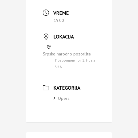
VREME
19:00
LOKACIJA
Srpsko narodno pozorište
Позоришни трг 1, Нови
Сад
KATEGORIJA
Opera