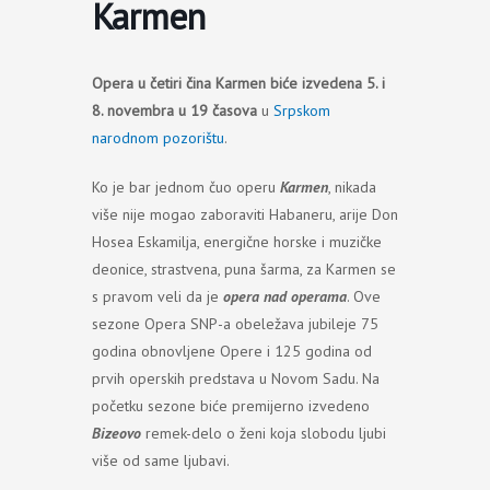
Karmen
Opera u četiri čina Karmen biće izvedena 5. i
8. novembra u 19 časova
u
Srpskom
narodnom pozorištu
.
Ko je bar jednom čuo operu
Karmen
, nikada
više nije mogao zaboraviti Habaneru, arije Don
Hosea Eskamilja, energične horske i muzičke
deonice, strastvena, puna šarma, za Karmen se
s pravom veli da je
opera nad operama
. Ove
sezone Opera SNP-a obeležava jubileje 75
godina obnovljene Opere i 125 godina od
prvih operskih predstava u Novom Sadu. Na
početku sezone biće premijerno izvedeno
Bizeovo
remek-delo o ženi koja slobodu ljubi
više od same ljubavi.