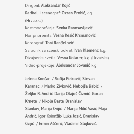
Dirigent:
Aleksandar Kojić
Reditelj i scenograf:
Ozren Prohić
, k.g.
(Hrvatska)
Kostimografkinja:
Senka Ranosavljević
Hor pripremila:
Vesna Kesić Krsmanović
Koreograf:
Toni Ranđelović
Saradnik za scenski pokret:
Ivan Klemenc
, k.g.
Dizajnerka svetla:
Vesna Kolarec
, k.g. (Hrvatska)
Video-projekcije:
Aleksandar Jovanić
, k.g.
Jelena Končar
/
Sofija Petrović
,
Stevan
Karanac
/
Marko Živković
,
Nebojša Babić
/
Željko R. Andrić
,
Darija Olajoš Čizmić
,
Goran
Krneta
/
Nikola Basta
,
Branislav
Stankov
,
Marija Cvijić
/
Marija Mitić Vasić
,
Maja
Andrić
,
Igor Ksionžik
/
Luka Jozić
,
Branislav
Cvijić
/
Ermin Ašćerić
,
Vladimir Stojković
.