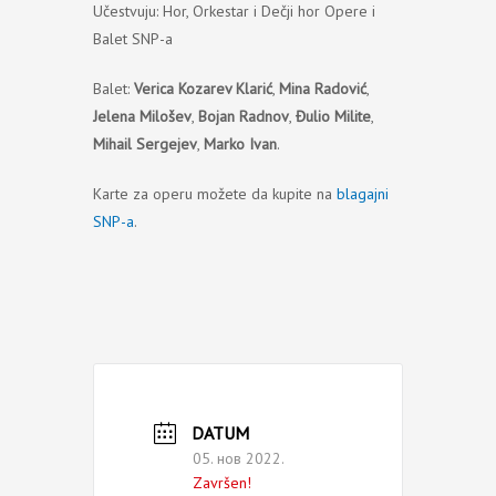
Učestvuju: Hor, Orkestar i Dečji hor Opere i
Balet SNP-a
Balet:
Verica Kozarev Klarić
,
Mina Radović
,
Jelena Milošev
,
Bojan Radnov
,
Đulio Milite
,
Mihail Sergejev
,
Marko Ivan
.
Karte za operu možete da kupite na
blagajni
SNP-a
.
DATUM
05. нов 2022.
Završen!