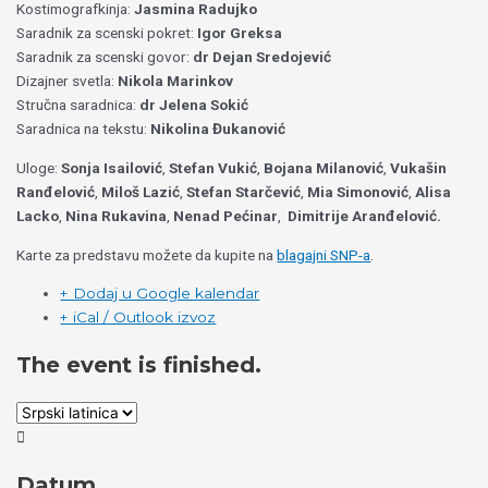
Kostimografkinja:
Jasmina Radujko
Saradnik za scenski pokret:
Igor Greksa
Saradnik za scenski govor:
dr Dejan Sredojević
Dizajner svetla:
Nikola Marinkov
Stručna saradnica:
dr Jelena Sokić
Saradnica na tekstu:
Nikolina Đukanović
Uloge:
Sonja Isailović
,
Stefan Vukić
,
Bojana Milanović
,
Vukašin
Ranđelović
,
Miloš Lazić
,
Stefan Starčević
,
Mia Simonović
,
Alisa
Lacko
,
Nina Rukavina
,
Nenad Pećinar
,
Dimitrije Aranđelović.
Karte za predstavu možete da kupite na
blagajni SNP-a
.
+ Dodaj u Google kalendar
+ iCal / Outlook izvoz
The event is finished.
Datum