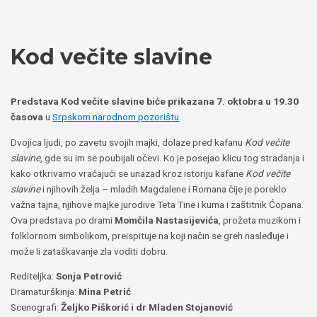
Пређи
Izaberite
на
jezik
садржај
Kod večite slavine
Predstava Kod večite slavine biće prikazana 7. oktobra u 19.30
časova
u
Srpskom narodnom pozorištu
.
Dvojica ljudi, po zavetu svojih majki, dolaze pred kafanu
Kod večite
slavine
, gde su im se poubijali očevi. Ko je posejao klicu tog stradanja i
kako otkrivamo vraćajući se unazad kroz istoriju kafane
Kod večite
slavine
i njihovih želja – mladih Magdalene i Romana čije je poreklo
važna tajna, njihove majke jurodive Teta Tine i kuma i zaštitnik Ćopana.
Ova predstava po drami
Momčila Nastasijevića
, prožeta muzikom i
folklornom simbolikom, preispituje na koji način se greh nasleđuje i
može li zataškavanje zla voditi dobru.
Rediteljka:
Sonja Petrović
Dramaturškinja:
Mina Petrić
Scenografi:
Željko Piškorić i dr Mladen Stojanović