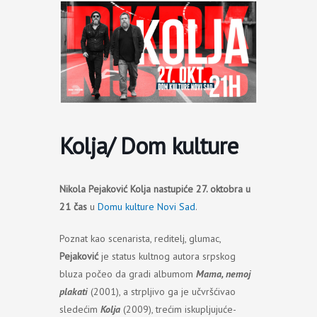
Пређи
на
садржај
Kolja/ Dom kulture
Nikola Pejaković Kolja nastupiće 27. oktobra u
21 čas
u
Domu kulture Novi Sad
.
Poznat kao scenarista, reditelj, glumac,
Pejaković
je status kultnog autora srpskog
bluza počeo da gradi albumom
Mama, nemoj
plakati
(2001), a strpljivo ga je učvršćivao
sledećim
Kolja
(2009), trećim iskupljujuće-