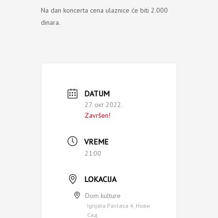
Na dan koncerta cena ulaznice će biti 2.000
dinara.
DATUM
27. окт 2022.
Završen!
VREME
21:00
LOKACIJA
Dom kulture
Ignjata Pavlasa 4, Нови
Сад