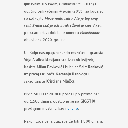
ljubavnim albumom,
Grobovlasnici
(2013) i
odlično prihvaćenim
4 prsta
(2018), sa koga su
se izdvojile
Može malo sutra
,
Ala je lep ovaj
svet
,
Svaku noć je isti mrak
i
Život je san
. Veliku
popularnost zadobila je numera
Meksikanac
,
objavljena 2020. godine.
Uz Kolju nastupaju vrhunski muzičari – gitarista
Voja Aralica
, klavijaturista
Ivan Aleksijević
,
basista
Milan Pavković
i bubnjar
Sale Ranković
,
uz pratnju trubača
Nemanje Banovića
i
saksofoniste
Kristijana Mlačka
.
Prvih 50 ulaznica su u prodaji po promo ceni
od 1.500 dinara, dostupne su na
GIGSTIX
prodajnim mestima, kao i
online
.
Nakon toga cena ulaznice će biti 1.800 dinara.