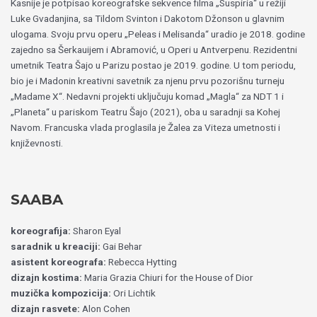
Kasnije je potpisao koreografske sekvence filma „Suspiria“ u režiji
Luke Gvadanjina, sa Tildom Svinton i Dakotom Džonson u glavnim
ulogama. Svoju prvu operu „Peleas i Melisanda“ uradio je 2018. godine
zajedno sa Šerkauijem i Abramović, u Operi u Antverpenu. Rezidentni
umetnik Teatra Šajo u Parizu postao je 2019. godine. U tom periodu,
bio je i Madonin kreativni savetnik za njenu prvu pozorišnu turneju
„Madame X“. Nedavni projekti uključuju komad „Magla“ za NDT 1 i
„Planeta“ u pariskom Teatru Šajo (2021), oba u saradnji sa Kohej
Navom. Francuska vlada proglasila je Žalea za Viteza umetnosti i
književnosti.
SAABA
koreografija:
Sharon Eyal
saradnik u kreaciji:
Gai Behar
asistent koreografa:
Rebecca Hytting
dizajn kostima:
Maria Grazia Chiuri for the House of Dior
muzička kompozicija:
Ori Lichtik
dizajn rasvete:
Alon Cohen