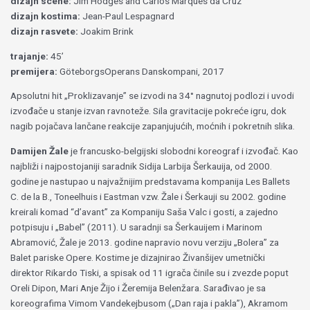
dizajn scene:
Jim Hodges and Carlos Marques da Cruz
dizajn kostima:
Jean-Paul Lespagnard
dizajn rasvete:
Joakim Brink
trajanje:
45’
premijera:
GöteborgsOperans Danskompani, 2017
Apsolutni hit „Proklizavanje” se izvodi na 34° nagnutoj podlozi i uvodi
izvođače u stanje izvan ravnoteže. Sila gravitacije pokreće igru, dok
nagib pojačava lančane reakcije zapanjujućih, moćnih i pokretnih slika.
Damijen Žale
je francusko-belgijski slobodni koreograf i izvođač. Kao
najbliži i najpostojaniji saradnik Sidija Larbija Šerkauija, od 2000.
godine je nastupao u najvažnijim predstavama kompanija Les Ballets
C. de la B., Toneelhuis i Eastman vzw. Žale i Šerkauji su 2002. godine
kreirali komad “d’avant” za Kompaniju Saša Valc i gosti, a zajedno
potpisuju i „Babel” (2011). U saradnji sa Šerkauijem i Marinom
Abramović, Žale je 2013. godine napravio novu verziju „Bolera” za
Balet pariske Opere. Kostime je dizajnirao Živanšijev umetnički
direktor Rikardo Tiski, a spisak od 11 igrača činile su i zvezde poput
Oreli Dipon, Mari Anje Žijo i Žeremija Belenžara. Sarađivao je sa
koreografima Vimom Vandekejbusom („Dan raja i pakla”), Akramom