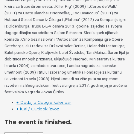
kreira za trupe širom sveta: „Killer Pig” (2009) i „Corps de Walk”
(2011) za Carte Blanche iz Norveške; „Too Beaucoup” (2011) za
Hubbard Street Dance iz Čikaga i „Plafona” (2012) za Kompaniju igre
iz Oldenburga. Trupu L-E-V osniva 2013. godine, zajedno sa svojim
dugogodišnjim saradnikom Gajom Beharom. Sledi uspeh njihovih
komada „Crno bez naslova” i “Autodance” za Kompaniju igre Opere
Geteborga, ali i radovi za Državni balet Berlina, Holandski teatar igre,
Balet pariske Opere, Kraljevski balet Švedske, TanzMainz…Šaron Ejal je
dobitnica mnogih priznanja, uključujući Nagradu Ministarstva kulture
Izraela (2004) za mlade stvaraoce, Landau nagradu za scenske
umetnosti (2009) i titulu Izabranog umetnika Fondacije za kulturnu
izuzetnost Izraela (2008). Njeni komadi su više puta sa uspehom
izvođeni na Beogradskom festivalu igre, a 2017. godine joj je uručena
festivalska Nagrada Jovan Ćirilov.
+ Dodaj u Google kalendar
+ iCal / Outlook izvoz
The event is finished.