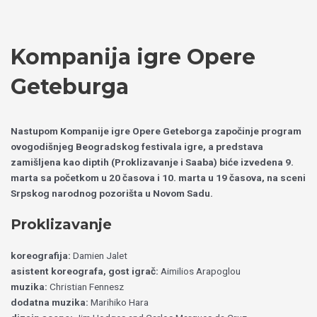
Пређи
Izaberite
на
jezik
садржај
Kompanija igre Opere
Geteburga
Nastupom Kompanije igre Opere Geteborga započinje program
ovogodišnjeg Beogradskog festivala igre, a predstava
zamišljena kao diptih (Proklizavanje i Saaba) biće izvedena 9.
marta sa početkom u 20 časova i 10. marta u 19 časova, na sceni
Srpskog narodnog pozorišta u Novom Sadu.
Proklizavanje
koreografija:
Damien Jalet
asistent koreografa, gost igrač:
Aimilios Arapoglou
muzika:
Christian Fennesz
dodatna muzika:
Marihiko Hara