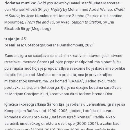
dodatna muzika:
Hold you down
by Daniel Stanfill, Nate Mercereau
och Michael Milosh (Rhye),
Hayaty
by Mohammed Abdel Wahab,
Chant
et Sanza
, by Jean Nkoulou och Homere Zambo (Patrice och Leontine
Mboumba),
From the and 15
, by Avaq,
Station to Station
, by Erin
Elisabeth Birgy (Mega bog)
trajanje:
45’
premijera:
GöteborgsOperans Danskompani, 2021
Zanosna igra se sučeljava sa snažnim kreativnim stavom jedinstvene
izraelske umetnice Šaron Ejal. Njen prepoznatljiv stil ima hipnotišuću,
pulsirajuću moć koja je prepoznatljiva svakome ko je ikada imao priliku
da otkrije njen rad. Međunarodno priznata, ona je prava kraljica
misterioznog univerzuma. Za komad “SAABA”, ujedno svoju treću
postavku za trupu iz Geteborga, Ejal je na dizajnu kostima sarađivala
sa Marijom Gracijom Kjuri, kreativnom direktorkom brenda Dior.
Igračica i koreografkinja
Šaron Ejal
je rođena u Jerusalimu. Igrala je sa
Kompanijom Batševa od 1990- 2008. godine, i počela da stvara
komade u okviru projekta „Batševini igrači kreiraju”. Radila je kao
saradnik umetničkog direktora ove trupe (2003-2004), a zatim kao
stalni koreograf (2005-2012). Tokom 2009. godine, počela je da