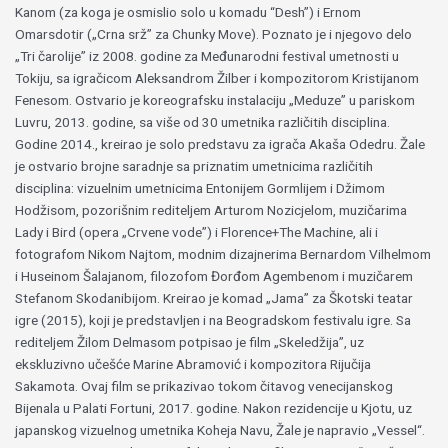
Kanom (za koga je osmislio solo u komadu “Desh”) i Ernom
Omarsdotir („Crna srž” za Chunky Move). Poznato je i njegovo delo
„Tri čarolije” iz 2008. godine za Međunarodni festival umetnosti u
Tokiju, sa igračicom Aleksandrom Žilber i kompozitorom Kristijanom
Fenesom. Ostvario je koreografsku instalaciju „Meduze” u pariskom
Luvru, 2013. godine, sa više od 30 umetnika različitih disciplina.
Godine 2014., kreirao je solo predstavu za igrača Akaša Odedru. Žale
je ostvario brojne saradnje sa priznatim umetnicima različitih
disciplina: vizuelnim umetnicima Entonijem Gormlijem i Džimom
Hodžisom, pozorišnim rediteljem Arturom Nozicjelom, muzičarima
Lady i Bird (opera „Crvene vode”) i Florence+The Machine, ali i
fotografom Nikom Najtom, modnim dizajnerima Bernardom Vilhelmom
i Huseinom Šalajanom, filozofom Đorđom Agembenom i muzičarem
Stefanom Skodanibijom. Kreirao je komad „Jama” za Škotski teatar
igre (2015), koji je predstavljen i na Beogradskom festivalu igre. Sa
rediteljem Žilom Delmasom potpisao je film „Skeledžija”, uz
ekskluzivno učešće Marine Abramović i kompozitora Rijučija
Sakamota. Ovaj film se prikazivao tokom čitavog venecijanskog
Bijenala u Palati Fortuni, 2017. godine. Nakon rezidencije u Kjotu, uz
japanskog vizuelnog umetnika Koheja Navu, Žale je napravio „Vessel“.